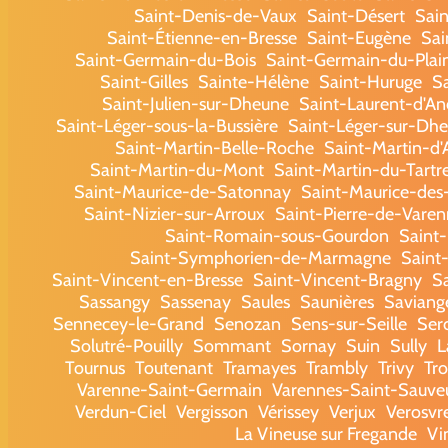
Saint-Denis-de-Vaux
Saint-Désert
Sain
Saint-Étienne-en-Bresse
Saint-Eugène
Sai
Saint-Germain-du-Bois
Saint-Germain-du-Plai
Saint-Gilles
Sainte-Hélène
Saint-Huruge
S
Saint-Julien-sur-Dheune
Saint-Laurent-d'A
Saint-Léger-sous-la-Bussière
Saint-Léger-sur-Dh
Saint-Martin-Belle-Roche
Saint-Martin-d'
Saint-Martin-du-Mont
Saint-Martin-du-Tartr
Saint-Maurice-de-Satonnay
Saint-Maurice-de
Saint-Nizier-sur-Arroux
Saint-Pierre-de-Varen
Saint-Romain-sous-Gourdon
Saint
Saint-Symphorien-de-Marmagne
Saint
Saint-Vincent-en-Bresse
Saint-Vincent-Bragny
S
Sassangy
Sassenay
Saules
Saunières
Saviang
Sennecey-le-Grand
Senozan
Sens-sur-Seille
Ser
Solutré-Pouilly
Sommant
Sornay
Suin
Sully
L
Tournus
Toutenant
Tramayes
Trambly
Trivy
Tr
Varenne-Saint-Germain
Varennes-Saint-Sauve
Verdun-Ciel
Vergisson
Vérissey
Verjux
Verosvr
La Vineuse sur Fregande
Vi