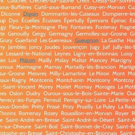
nc
Couches
Crêches-sur-Saône
Créot
Cressy-sur-Somm
sous-Buffières
Curtil-sous-Burnand
Cussy-en-Morvan
Cu
Diconne
Digoin
Dommartin-lès-Cuiseaux
Dompierre-le
oup
Dyo
Écuelles
Écuisses
Épertully
Épervans
Épinac
Es
agy
Fleury-la-Montagne
Fley
Fontaines
Fontenay
Fragne
te
Genouilly
Gergy
Germagny
Germolles-sur-Grosne
Gi
Grury
Guerfand
Les Guerreaux
Gueugnon
La Guiche
Hau
gny
Jambles
Joncy
Joudes
Jouvençon
Jugy
Juif
Jully-lès
se
Lessard-le-National
Leynes
Ligny-en-Brionnais
Loisy
les
Lux
Mâcon
Mailly
Malay
Maltat
Mancey
Marcigny
Arroux
Marmagne
Marnay
Martailly-lès-Brancion
Martig
sur-Grosne
Mesvres
Milly-Lamartine
Le Miroir
Mont
Mo
eaux-Ragny
Montcenis
Montchanin
Montcony
Montcoy
-Saint-Vincent
Morey
Morlet
Mornay
Moroges
La Mot
mes
Oslon
Oudry
Ouroux-sous-le-Bois-Sainte-Marie
Our
Perrecy-les-Forges
Perreuil
Perrigny-sur-Loire
La Petite-V
-sous-Dondin
Préty
Prissé
Prizy
Pruzilly
Le Puley
La Rac
horins
Romenay
Rosey
Roussillon-en-Morvan
Royer
R
e
Saint-André-en-Bresse
Saint-André-le-Désert
Saint-A
in-sur-Dheune
Saint-Boil
Saint-Bonnet-de-Cray
Saint-B
istophe-en-Bresse
Saint-Christophe-en-Brionnais
Saint