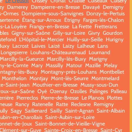
e
Le Creusot
Crissey
Cronat
Cruzille
Cuiseaux
Cuisery
zy
Damerey
Dampierre-en-Bresse
Davayé
Demigny
s-Ormes
Dompierre-sous-Sanvignes
Donzy-le-Pertuis
sertenne
Étang-sur-Arroux
Étrigny
Farges-lès-Chalon
s-La Loyère
Frangy-en-Bresse
La Frette
Fretterans
bles
Gigny-sur-Saône
Gilly-sur-Loire
Givry
Gourdon
tefond
L'Hôpital-le-Mercier
Huilly-sur-Seille
Hurigny
-Buxy
Lacrost
Laives
Laizé
Laizy
Lalheue
Lans
Longepierre
Louhans-Châteaurenaud
Lournand
Marcilly-la-Gueurce
Marcilly-lès-Buxy
Marigny
ny-le-Comte
Mary
Massilly
Matour
Mazille
Melay
ntagny-lès-Buxy
Montagny-près-Louhans
Montbellet
Monthelon
Montjay
Mont-lès-Seurre
Montmelard
te-Saint-Jean
Mouthier-en-Bresse
Mussy-sous-Dun
oux-sur-Saône
Oyé
Ozenay
Ozolles
Palinges
Palleau
errière
Pierreclos
Pierre-de-Bresse
Le Planois
Plottes
ineuse
Rancy
Ratenelle
Ratte
Reclesne
Remigny
ully
Sagy
Saillenard
Sailly
Saint-Agnan
Saint-Albain
ubin-en-Charollais
Saint-Aubin-sur-Loire
onnet-de-Joux
Saint-Bonnet-de-Vieille-Vigne
-Clément-sur-Guye
Sainte-Croix-en-Bresse
Saint-Cyr