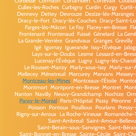
Cordesse
Cormatin
Cortambert
Cortevaix
Coubla
Culles-les-Roches
Curbigny
Curdin
Curgy
Curtil-
Dennevy
Dettey
Devrouze
Dezize-lès-Maranges
Dracy-le-Fort
Dracy-lès-Couches
Dracy-Saint-L
Farges-lès-Mâcon
Le Fay
Flacey-en-Bresse
Fl
Frontenard
Frontenaud
Fuissé
Génelard
La Genê
La Grande-Verrière
Grandvaux
Granges
Grevilly
Igé
Igornay
Iguerande
Issy-l'Évêque
Jalo
Lays-sur-le-Doubs
Lesme
Lessard-en-Bres
Lucenay-l'Évêque
Lugny
Lugny-lès-Charol
Le Rousset-Marizy
Marly-sous-Issy
Marly-sur-
Mellecey
Ménetreuil
Mercurey
Mervans
Messey-
Montceau-les-Mines
Montceaux-l'Étoile
Montc
Montmort
Montpont-en-Bresse
Montret
Mont
Nanton
Navilly
Neuvy-Grandchamp
Nochize
Or
Paray-le-Monial
Paris-l'Hôpital
Passy
Péronne
Poisson
Pontoux
Pouilloux
Pourlans
Pressy
Rigny-sur-Arroux
La Roche-Vineuse
Romanèche-T
Saint-Ambreuil
Saint-Amour-Bellevu
Saint-Berain-sous-Sanvignes
Saint-Béra
Saint-Bonnet-en-Bresse
Sainte-Cécile
Saint-Chr