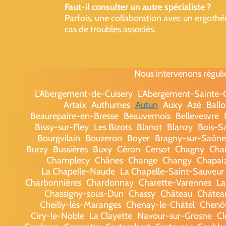
Faut-il consulter un autre spécialiste ?
Parfois, une collaboration avec un ergot
cas de troubles associés.
Nous intervenons réguli
L'Abergement-de-Cuisery
L'Abergement-Sainte
Artaix
Authumes
Autun
Auxy
Azé
Ballo
Beaurepaire-en-Bresse
Beauvernois
Bellevesvre
Bissy-sur-Fley
Les Bizots
Blanot
Blanzy
Bois-S
Bourgvilain
Bouzeron
Boyer
Bragny-sur-Saône
Burzy
Bussières
Buxy
Céron
Cersot
Chagny
Chai
Champlecy
Chânes
Change
Changy
Chapai
La Chapelle-Naude
La Chapelle-Saint-Sauveur
Charbonnières
Chardonnay
Charette-Varennes
La
Chassigny-sous-Dun
Chassy
Château
Châtea
Cheilly-lès-Maranges
Chenay-le-Châtel
Chenô
Ciry-le-Noble
La Clayette
Navour-sur-Grosne
Cl