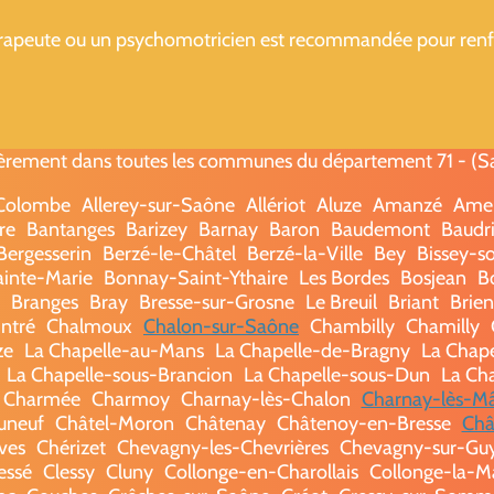
hérapeute ou un psychomotricien est recommandée pour renfo
èrement dans toutes les communes du département 71 - (Saô
-Colombe
Allerey-sur-Saône
Allériot
Aluze
Amanzé
Ame
re
Bantanges
Barizey
Barnay
Baron
Baudemont
Baudri
Bergesserin
Berzé-le-Châtel
Berzé-la-Ville
Bey
Bissey-s
ainte-Marie
Bonnay-Saint-Ythaire
Les Bordes
Bosjean
B
Branges
Bray
Bresse-sur-Grosne
Le Breuil
Briant
Brie
ntré
Chalmoux
Chalon-sur-Saône
Chambilly
Chamilly
ze
La Chapelle-au-Mans
La Chapelle-de-Bragny
La Chap
La Chapelle-sous-Brancion
La Chapelle-sous-Dun
La Ch
 Charmée
Charmoy
Charnay-lès-Chalon
Charnay-lès-M
uneuf
Châtel-Moron
Châtenay
Châtenoy-en-Bresse
Châ
ves
Chérizet
Chevagny-les-Chevrières
Chevagny-sur-Gu
essé
Clessy
Cluny
Collonge-en-Charollais
Collonge-la-M