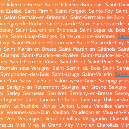
t-Didier-en-Bresse
Saint-Didier-en-Brionnais
Saint-Didi
nt-Eusèbe
Saint-Firmin
Saint-Forgeot
Sainte-Foy
Saint
n
Saint-Germain-en-Brionnais
Saint-Germain-lès-Buxy
aint-Igny-de-Roche
Saint-Jean-de-Vaux
Saint-Jean-de-T
ndenay
Saint-Laurent-en-Brionnais
Saint-Léger-du-Bois
eune
Saint-Loup-Géanges
Saint-Loup-de-Varennes
Sain
Auxy
Saint-Martin-de-Commune
Saint-Martin-de-Lixy
e
Saint-Martin-en-Bresse
Saint-Martin-en-Gâtinois
Saint
s-Champs
Saint-Maurice-en-Rivière
Saint-Maurice-lès-Ch
nes
Saint-Pierre-le-Vieux
Saint-Point
Saint-Privé
Saint
-Romain-sous-Versigny
Saint-Sernin-du-Bois
Saint-Serni
-Symphorien-des-Bois
Saint-Usuge
Saint-Vallerin
Saint-
aint-Yan
Saisy
La Salle
Salornay-sur-Guye
Sampigny-lè
es
Savigny-en-Revermont
Savigny-sur-Grosne
Savigny-s
cy
Serley
Sermesse
Serrières
Serrigny-en-Bresse
Sevre
a Tagnière
Taizé
Tancon
Le Tartre
Tavernay
Thil-sur-Ar
onchy
La Truchère
Uchizy
Uchon
Uxeau
Vareilles
Varenn
ur
Varennes-sous-Dun
Vauban
Vaudebarrier
Vaux-en-Pr
es
Vers
Versaugues
Verzé
Le Villars
Villegaudin
Clux-Vil
nzelles
Viré
Virey-le-Grand
Viry
Vitry-en-Charollais
Vit