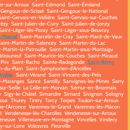
er-sur-Arroux
Saint-Edmond
Saint-Émiland
-Gengoux-de-Scissé
Saint-Gengoux-le-National
Saint-Gervais-en-Vallière
Saint-Gervais-sur-Couches
rézy
Saint-Julien-de-Civry
Saint-Julien-de-Jonzy
Saint-Léger-lès-Paray
Saint-Léger-sous-Beuvray
t-Marcel
Saint-Marcelin-de-Cray
Saint-Mard-de-Vaux
Saint-Martin-de-Salencey
Saint-Martin-du-Lac
-Martin-la-Patrouille
Saint-Martin-sous-Montaigu
âteauneuf
Saint-Maurice-lès-Couches
Saint-Micaud
-Prix
Saint-Racho
Sainte-Radegonde
Saint-Rémy
n-du-Plain
Saint-Symphorien-d'Ancelles
Vallier
Saint-Vérand
Saint-Vincent-des-Prés
s-Maranges
Sancé
Santilly
Sanvignes-les-Mines
Sarry
ur-Seille
La Celle-en-Morvan
Semur-en-Brionnais
y
Sigy-le-Châtel
Simandre
Simard
Sivignon
Sologny
roux
Thurey
Tintry
Torcy
Torpes
Toulon-sur-Arroux
e-l'Arconce
Varennes-le-Grand
Varennes-lès-Mâcon
é
Vendenesse-lès-Charolles
Vendenesse-sur-Arroux
leneuve
Villeneuve-en-Montagne
Vincelles
Vindecy
ry-sur-Loire
Volesvres
Fleurville