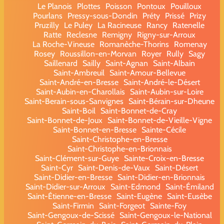
Le Planois
Plottes
Poisson
Pontoux
Pouilloux
Pourlans
Pressy-sous-Dondin
Préty
Prissé
Prizy
Pruzilly
Le Puley
La Racineuse
Rancy
Ratenelle
Ratte
Reclesne
Remigny
Rigny-sur-Arroux
La Roche-Vineuse
Romanèche-Thorins
Romenay
Rosey
Roussillon-en-Morvan
Royer
Rully
Sagy
Saillenard
Sailly
Saint-Agnan
Saint-Albain
Saint-Ambreuil
Saint-Amour-Bellevue
Saint-André-en-Bresse
Saint-André-le-Désert
Saint-Aubin-en-Charollais
Saint-Aubin-sur-Loire
Saint-Berain-sous-Sanvignes
Saint-Bérain-sur-Dheune
Saint-Boil
Saint-Bonnet-de-Cray
Saint-Bonnet-de-Joux
Saint-Bonnet-de-Vieille-Vigne
Saint-Bonnet-en-Bresse
Sainte-Cécile
Saint-Christophe-en-Bresse
Saint-Christophe-en-Brionnais
Saint-Clément-sur-Guye
Sainte-Croix-en-Bresse
Saint-Cyr
Saint-Denis-de-Vaux
Saint-Désert
Saint-Didier-en-Bresse
Saint-Didier-en-Brionnais
Saint-Didier-sur-Arroux
Saint-Edmond
Saint-Émiland
Saint-Étienne-en-Bresse
Saint-Eugène
Saint-Eusèbe
Saint-Firmin
Saint-Forgeot
Sainte-Foy
Saint-Gengoux-de-Scissé
Saint-Gengoux-le-National