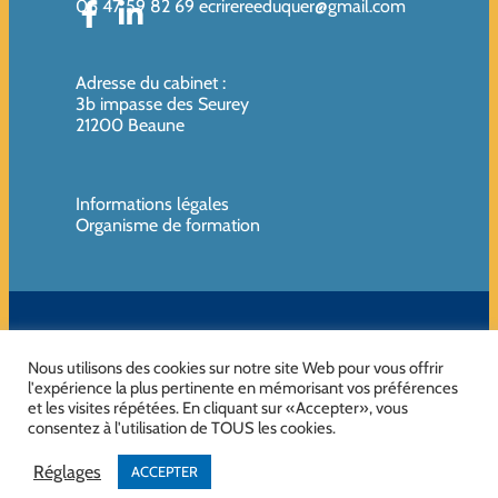
06 47 59 82 69
ecrirereeduquer@gmail.com
Adresse du cabinet
:
3b impasse des Seurey
21200 Beaune
Informations légales
Organisme de formation
SIREN de l’organisme de formation : 819080961 – Organisme non
assujettie à la TVA
Nous utilisons des cookies sur notre site Web pour vous offrir
l'expérience la plus pertinente en mémorisant vos préférences
et les visites répétées. En cliquant sur «Accepter», vous
consentez à l'utilisation de TOUS les cookies.
No Result
Website Carbon
Réglages
ACCEPTER