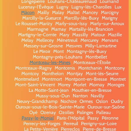
Longepierre
Louhans-Châteaurenaud
Lournand
Lucenay-l'Évêque
Lugny
Lugny-lès-Charolles
Lux
Mâcon
Mailly
Malay
Maltat
Mancey
Marcigny
Marcilly-la-Gueurce
Marcilly-lès-Buxy
Marigny
Le Rousset-Marizy
Marly-sous-Issy
Marly-sur-Arroux
Marmagne
Marnay
Martailly-lès-Brancion
Martigny-le-Comte
Mary
Massilly
Matour
Mazille
Melay
Mellecey
Ménetreuil
Mercurey
Mervans
Messey-sur-Grosne
Mesvres
Milly-Lamartine
Le Miroir
Mont
Montagny-lès-Buxy
Montagny-près-Louhans
Montbellet
Montceau-les-Mines
Montceaux-l'Étoile
Montceaux-Ragny
Montcenis
Montchanin
Montcony
Montcoy
Monthelon
Montjay
Mont-lès-Seurre
Montmelard
Montmort
Montpont-en-Bresse
Montret
Mont-Saint-Vincent
Morey
Morlet
Mornay
Moroges
La Motte-Saint-Jean
Mouthier-en-Bresse
Mussy-sous-Dun
Nanton
Navilly
Neuvy-Grandchamp
Nochize
Ormes
Oslon
Oudry
Ouroux-sous-le-Bois-Sainte-Marie
Ouroux-sur-Saône
Oyé
Ozenay
Ozolles
Palinges
Palleau
Paray-le-Monial
Paris-l'Hôpital
Passy
Péronne
Perrecy-les-Forges
Perreuil
Perrigny-sur-Loire
La Petite-Verrière
Pierreclos
Pierre-de-Bresse