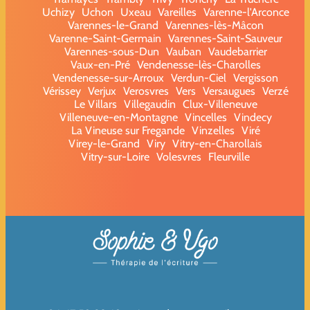
Uchizy
Uchon
Uxeau
Vareilles
Varenne-l'Arconce
Varennes-le-Grand
Varennes-lès-Mâcon
Varenne-Saint-Germain
Varennes-Saint-Sauveur
Varennes-sous-Dun
Vauban
Vaudebarrier
Vaux-en-Pré
Vendenesse-lès-Charolles
Vendenesse-sur-Arroux
Verdun-Ciel
Vergisson
Vérissey
Verjux
Verosvres
Vers
Versaugues
Verzé
Le Villars
Villegaudin
Clux-Villeneuve
Villeneuve-en-Montagne
Vincelles
Vindecy
La Vineuse sur Fregande
Vinzelles
Viré
Virey-le-Grand
Viry
Vitry-en-Charollais
Vitry-sur-Loire
Volesvres
Fleurville