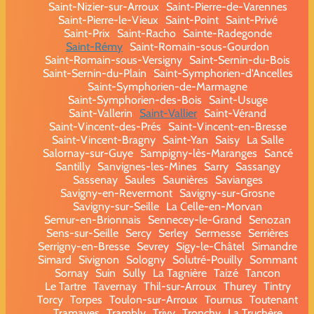
Saint-Nizier-sur-Arroux
Saint-Pierre-de-Varennes
Saint-Pierre-le-Vieux
Saint-Point
Saint-Privé
Saint-Prix
Saint-Racho
Sainte-Radegonde
Saint-Rémy
Saint-Romain-sous-Gourdon
Saint-Romain-sous-Versigny
Saint-Sernin-du-Bois
Saint-Sernin-du-Plain
Saint-Symphorien-d'Ancelles
Saint-Symphorien-de-Marmagne
Saint-Symphorien-des-Bois
Saint-Usuge
Saint-Vallerin
Saint-Vallier
Saint-Vérand
Saint-Vincent-des-Prés
Saint-Vincent-en-Bresse
Saint-Vincent-Bragny
Saint-Yan
Saisy
La Salle
Salornay-sur-Guye
Sampigny-lès-Maranges
Sancé
Santilly
Sanvignes-les-Mines
Sarry
Sassangy
Sassenay
Saules
Saunières
Savianges
Savigny-en-Revermont
Savigny-sur-Grosne
Savigny-sur-Seille
La Celle-en-Morvan
Semur-en-Brionnais
Sennecey-le-Grand
Senozan
Sens-sur-Seille
Sercy
Serley
Sermesse
Serrières
Serrigny-en-Bresse
Sevrey
Sigy-le-Châtel
Simandre
Simard
Sivignon
Sologny
Solutré-Pouilly
Sommant
Sornay
Suin
Sully
La Tagnière
Taizé
Tancon
Le Tartre
Tavernay
Thil-sur-Arroux
Thurey
Tintry
Torcy
Torpes
Toulon-sur-Arroux
Tournus
Toutenant
Tramayes
Trambly
Trivy
Tronchy
La Truchère