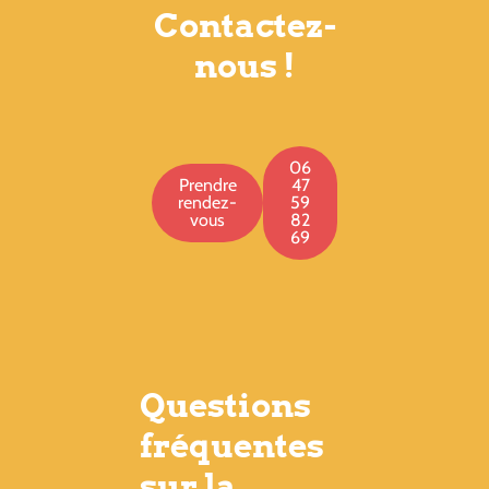
Contactez-
nous !
06
Prendre
47
rendez-
59
vous
82
69
Questions
fréquentes
sur la