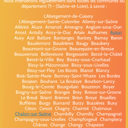
Nous intervenons régulièrement dans toutes les communes du
département 71 - (Saône-et-Loire), à savoir :
L'Abergement-de-Cuisery
L'Abergement-Sainte-Colombe
Allerey-sur-Saône
Allériot
Aluze
Amanzé
Ameugny
Anglure-sous-Dun
Anost
Antully
Anzy-le-Duc
Artaix
Authumes
Autun
Auxy
Azé
Ballore
Bantanges
Barizey
Barnay
Baron
Baudemont
Baudrières
Baugy
Beaubery
Beaumont-sur-Grosne
Beaurepaire-en-Bresse
Beauvernois
Bellevesvre
Bergesserin
Berzé-le-Châtel
Berzé-la-Ville
Bey
Bissey-sous-Cruchaud
Bissy-la-Mâconnaise
Bissy-sous-Uxelles
Bissy-sur-Fley
Les Bizots
Blanot
Blanzy
Bois-Sainte-Marie
Bonnay-Saint-Ythaire
Les Bordes
Bosjean
Bouhans
La Boulaye
Bourbon-Lancy
Bourg-le-Comte
Bourgvilain
Bouzeron
Boyer
Bragny-sur-Saône
Branges
Bray
Bresse-sur-Grosne
Le Breuil
Briant
Brienne
Brion
Broye
Bruailles
Buffières
Burgy
Burnand
Burzy
Bussières
Buxy
Céron
Cersot
Chagny
Chaintré
Chalmoux
Chalon-sur-Saône
Chambilly
Chamilly
Champagnat
Champagny-sous-Uxelles
Champforgeuil
Champlecy
Chânes
Change
Changy
Chapaize