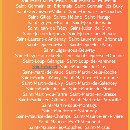
Saint-Germain-du-Bois
Saint-Germain-du-Plain
Saint-Germain-en-Brionnais
Saint-Germain-lès-Buxy
Saint-Gervais-en-Vallière
Saint-Gervais-sur-Couches
Saint-Gilles
Sainte-Hélène
Saint-Huruge
Saint-Igny-de-Roche
Saint-Jean-de-Vaux
Saint-Jean-de-Trézy
Saint-Julien-de-Civry
Saint-Julien-de-Jonzy
Saint-Julien-sur-Dheune
Saint-Laurent-d'Andenay
Saint-Laurent-en-Brionnais
Saint-Léger-du-Bois
Saint-Léger-lès-Paray
Saint-Léger-sous-Beuvray
Saint-Léger-sous-la-Bussière
Saint-Léger-sur-Dheune
Saint-Loup-Géanges
Saint-Loup-de-Varennes
Saint-Marcel
Saint-Marcelin-de-Cray
Saint-Mard-de-Vaux
Saint-Martin-Belle-Roche
Saint-Martin-d'Auxy
Saint-Martin-de-Commune
Saint-Martin-de-Lixy
Saint-Martin-de-Salencey
Saint-Martin-du-Lac
Saint-Martin-du-Mont
Saint-Martin-du-Tartre
Saint-Martin-en-Bresse
Saint-Martin-en-Gâtinois
Saint-Martin-la-Patrouille
Saint-Martin-sous-Montaigu
Saint-Maurice-de-Satonnay
Saint-Maurice-des-Champs
Saint-Maurice-en-Rivière
Saint-Maurice-lès-Châteauneuf
Saint-Maurice-lès-Couches
Saint-Micaud