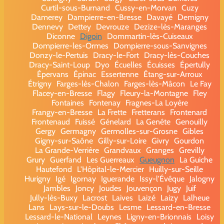
Curtil-sous-Burnand
Cussy-en-Morvan
Cuzy
Damerey
Dampierre-en-Bresse
Davayé
Demigny
Dennevy
Dettey
Devrouze
Dezize-lès-Maranges
Diconne
Digoin
Dommartin-lès-Cuiseaux
Dompierre-les-Ormes
Dompierre-sous-Sanvignes
Donzy-le-Pertuis
Dracy-le-Fort
Dracy-lès-Couches
Dracy-Saint-Loup
Dyo
Écuelles
Écuisses
Épertully
Épervans
Épinac
Essertenne
Étang-sur-Arroux
Étrigny
Farges-lès-Chalon
Farges-lès-Mâcon
Le Fay
Flacey-en-Bresse
Flagy
Fleury-la-Montagne
Fley
Fontaines
Fontenay
Fragnes-La Loyère
Frangy-en-Bresse
La Frette
Fretterans
Frontenard
Frontenaud
Fuissé
Génelard
La Genête
Genouilly
Gergy
Germagny
Germolles-sur-Grosne
Gibles
Gigny-sur-Saône
Gilly-sur-Loire
Givry
Gourdon
La Grande-Verrière
Grandvaux
Granges
Grevilly
Grury
Guerfand
Les Guerreaux
Gueugnon
La Guiche
Hautefond
L'Hôpital-le-Mercier
Huilly-sur-Seille
Hurigny
Igé
Igornay
Iguerande
Issy-l'Évêque
Jalogny
Jambles
Joncy
Joudes
Jouvençon
Jugy
Juif
Jully-lès-Buxy
Lacrost
Laives
Laizé
Laizy
Lalheue
Lans
Lays-sur-le-Doubs
Lesme
Lessard-en-Bresse
Lessard-le-National
Leynes
Ligny-en-Brionnais
Loisy