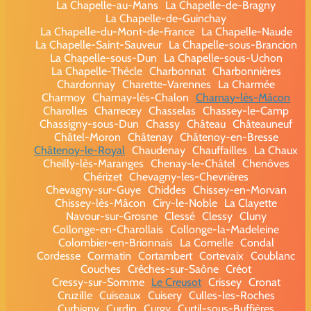
La Chapelle-au-Mans
La Chapelle-de-Bragny
La Chapelle-de-Guinchay
La Chapelle-du-Mont-de-France
La Chapelle-Naude
La Chapelle-Saint-Sauveur
La Chapelle-sous-Brancion
La Chapelle-sous-Dun
La Chapelle-sous-Uchon
La Chapelle-Thècle
Charbonnat
Charbonnières
Chardonnay
Charette-Varennes
La Charmée
Charmoy
Charnay-lès-Chalon
Charnay-lès-Mâcon
Charolles
Charrecey
Chasselas
Chassey-le-Camp
Chassigny-sous-Dun
Chassy
Château
Châteauneuf
Châtel-Moron
Châtenay
Châtenoy-en-Bresse
Châtenoy-le-Royal
Chaudenay
Chauffailles
La Chaux
Cheilly-lès-Maranges
Chenay-le-Châtel
Chenôves
Chérizet
Chevagny-les-Chevrières
Chevagny-sur-Guye
Chiddes
Chissey-en-Morvan
Chissey-lès-Mâcon
Ciry-le-Noble
La Clayette
Navour-sur-Grosne
Clessé
Clessy
Cluny
Collonge-en-Charollais
Collonge-la-Madeleine
Colombier-en-Brionnais
La Comelle
Condal
Cordesse
Cormatin
Cortambert
Cortevaix
Coublanc
Couches
Crêches-sur-Saône
Créot
Cressy-sur-Somme
Le Creusot
Crissey
Cronat
Cruzille
Cuiseaux
Cuisery
Culles-les-Roches
Curbigny
Curdin
Curgy
Curtil-sous-Buffières