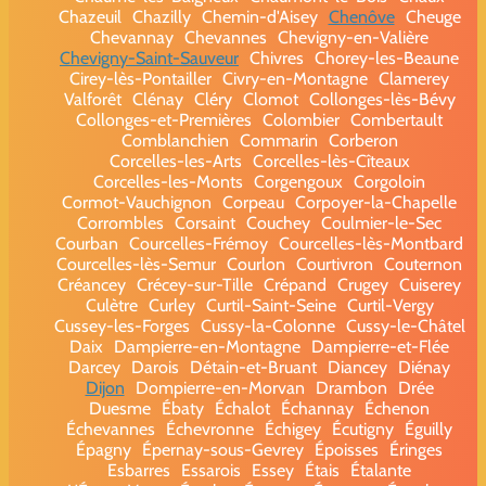
Chazeuil
Chazilly
Chemin-d'Aisey
Chenôve
Cheuge
Chevannay
Chevannes
Chevigny-en-Valière
Chevigny-Saint-Sauveur
Chivres
Chorey-les-Beaune
Cirey-lès-Pontailler
Civry-en-Montagne
Clamerey
Valforêt
Clénay
Cléry
Clomot
Collonges-lès-Bévy
Collonges-et-Premières
Colombier
Combertault
Comblanchien
Commarin
Corberon
Corcelles-les-Arts
Corcelles-lès-Cîteaux
Corcelles-les-Monts
Corgengoux
Corgoloin
Cormot-Vauchignon
Corpeau
Corpoyer-la-Chapelle
Corrombles
Corsaint
Couchey
Coulmier-le-Sec
Courban
Courcelles-Frémoy
Courcelles-lès-Montbard
Courcelles-lès-Semur
Courlon
Courtivron
Couternon
Créancey
Crécey-sur-Tille
Crépand
Crugey
Cuiserey
Culètre
Curley
Curtil-Saint-Seine
Curtil-Vergy
Cussey-les-Forges
Cussy-la-Colonne
Cussy-le-Châtel
Daix
Dampierre-en-Montagne
Dampierre-et-Flée
Darcey
Darois
Détain-et-Bruant
Diancey
Diénay
Dijon
Dompierre-en-Morvan
Drambon
Drée
Duesme
Ébaty
Échalot
Échannay
Échenon
Échevannes
Échevronne
Échigey
Écutigny
Éguilly
Épagny
Épernay-sous-Gevrey
Époisses
Éringes
Esbarres
Essarois
Essey
Étais
Étalante