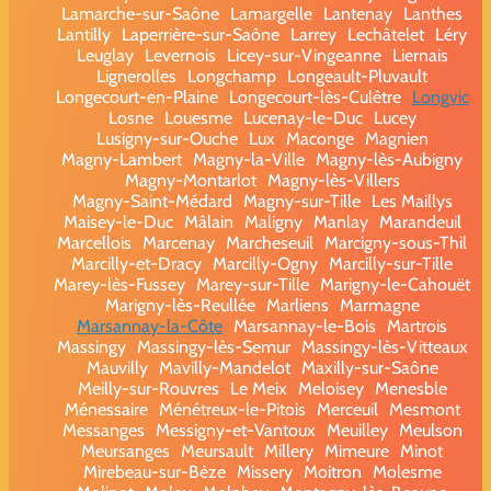
Lamarche-sur-Saône
Lamargelle
Lantenay
Lanthes
Lantilly
Laperrière-sur-Saône
Larrey
Lechâtelet
Léry
Leuglay
Levernois
Licey-sur-Vingeanne
Liernais
Lignerolles
Longchamp
Longeault-Pluvault
Longecourt-en-Plaine
Longecourt-lès-Culêtre
Longvic
Losne
Louesme
Lucenay-le-Duc
Lucey
Lusigny-sur-Ouche
Lux
Maconge
Magnien
Magny-Lambert
Magny-la-Ville
Magny-lès-Aubigny
Magny-Montarlot
Magny-lès-Villers
Magny-Saint-Médard
Magny-sur-Tille
Les Maillys
Maisey-le-Duc
Mâlain
Maligny
Manlay
Marandeuil
Marcellois
Marcenay
Marcheseuil
Marcigny-sous-Thil
Marcilly-et-Dracy
Marcilly-Ogny
Marcilly-sur-Tille
Marey-lès-Fussey
Marey-sur-Tille
Marigny-le-Cahouët
Marigny-lès-Reullée
Marliens
Marmagne
Marsannay-la-Côte
Marsannay-le-Bois
Martrois
Massingy
Massingy-lès-Semur
Massingy-lès-Vitteaux
Mauvilly
Mavilly-Mandelot
Maxilly-sur-Saône
Meilly-sur-Rouvres
Le Meix
Meloisey
Menesble
Ménessaire
Ménétreux-le-Pitois
Merceuil
Mesmont
Messanges
Messigny-et-Vantoux
Meuilley
Meulson
Meursanges
Meursault
Millery
Mimeure
Minot
Mirebeau-sur-Bèze
Missery
Moitron
Molesme