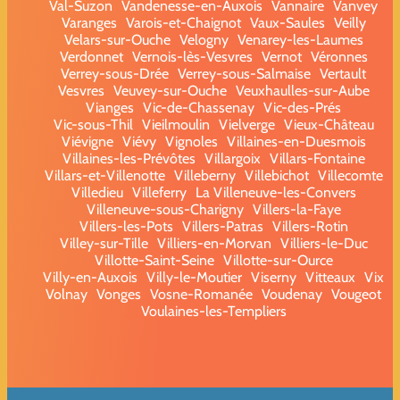
Val-Suzon
Vandenesse-en-Auxois
Vannaire
Vanvey
Varanges
Varois-et-Chaignot
Vaux-Saules
Veilly
Velars-sur-Ouche
Velogny
Venarey-les-Laumes
Verdonnet
Vernois-lès-Vesvres
Vernot
Véronnes
Verrey-sous-Drée
Verrey-sous-Salmaise
Vertault
Vesvres
Veuvey-sur-Ouche
Veuxhaulles-sur-Aube
Vianges
Vic-de-Chassenay
Vic-des-Prés
Vic-sous-Thil
Vieilmoulin
Vielverge
Vieux-Château
Viévigne
Viévy
Vignoles
Villaines-en-Duesmois
Villaines-les-Prévôtes
Villargoix
Villars-Fontaine
Villars-et-Villenotte
Villeberny
Villebichot
Villecomte
Villedieu
Villeferry
La Villeneuve-les-Convers
Villeneuve-sous-Charigny
Villers-la-Faye
Villers-les-Pots
Villers-Patras
Villers-Rotin
Villey-sur-Tille
Villiers-en-Morvan
Villiers-le-Duc
Villotte-Saint-Seine
Villotte-sur-Ource
Villy-en-Auxois
Villy-le-Moutier
Viserny
Vitteaux
Vix
Volnay
Vonges
Vosne-Romanée
Voudenay
Vougeot
Voulaines-les-Templiers