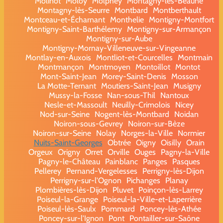
Molinot
Moloy
Molphey
Montagny-lès-Beaune
Montagny-lès-Seurre
Montbard
Montberthault
Montceau-et-Écharnant
Monthelie
Montigny-Montfort
Montigny-Saint-Barthélemy
Montigny-sur-Armançon
Montigny-sur-Aube
Montigny-Mornay-Villeneuve-sur-Vingeanne
Montlay-en-Auxois
Montliot-et-Courcelles
Montmain
Montmançon
Montmoyen
Montoillot
Montot
Mont-Saint-Jean
Morey-Saint-Denis
Mosson
La Motte-Ternant
Moutiers-Saint-Jean
Musigny
Mussy-la-Fosse
Nan-sous-Thil
Nantoux
Nesle-et-Massoult
Neuilly-Crimolois
Nicey
Nod-sur-Seine
Nogent-lès-Montbard
Noidan
Noiron-sous-Gevrey
Noiron-sur-Bèze
Noiron-sur-Seine
Nolay
Norges-la-Ville
Normier
Nuits-Saint-Georges
Obtrée
Oigny
Oisilly
Orain
Orgeux
Origny
Orret
Orville
Ouges
Pagny-la-Ville
Pagny-le-Château
Painblanc
Panges
Pasques
Pellerey
Pernand-Vergelesses
Perrigny-lès-Dijon
Perrigny-sur-l'Ognon
Pichanges
Planay
Plombières-lès-Dijon
Pluvet
Poinçon-lès-Larrey
Poiseul-la-Grange
Poiseul-la-Ville-et-Laperrière
Poiseul-lès-Saulx
Pommard
Poncey-lès-Athée
Poncey-sur-l'Ignon
Pont
Pontailler-sur-Saône