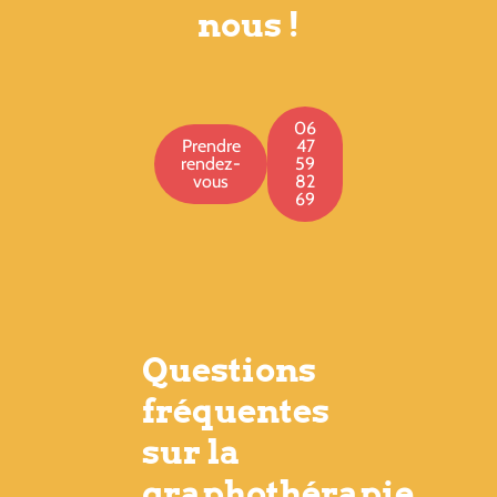
nous !
06
Prendre
47
rendez-
59
vous
82
69
Questions
fréquentes
sur la
graphothérapie