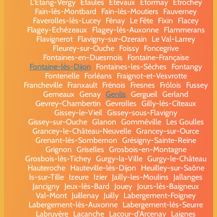
L'Étang-Vergy
Étaules
Étevaux
Étormay
Étrochey
Fain-lès-Montbard
Fain-lès-Moutiers
Fauverney
Faverolles-lès-Lucey
Fénay
Le Fête
Fixin
Flacey
Flagey-Echézeaux
Flagey-lès-Auxonne
Flammerans
Flavignerot
Flavigny-sur-Ozerain
Le Val-Larrey
Fleurey-sur-Ouche
Foissy
Foncegrive
Fontaines-en-Duesmois
Fontaine-Française
Fontaine-lès-Dijon
Fontaines-les-Sèches
Fontangy
Fontenelle
Forléans
Fraignot-et-Vesvrotte
Francheville
Franxault
Frénois
Fresnes
Frôlois
Fussey
Gemeaux
Genay
Genlis
Gergueil
Gerland
Gevrey-Chambertin
Gevrolles
Gilly-lès-Cîteaux
Gissey-le-Vieil
Gissey-sous-Flavigny
Gissey-sur-Ouche
Glanon
Gomméville
Les Goulles
Grancey-le-Château-Neuvelle
Grancey-sur-Ource
Grenant-lès-Sombernon
Grésigny-Sainte-Reine
Grignon
Griselles
Grosbois-en-Montagne
Grosbois-lès-Tichey
Gurgy-la-Ville
Gurgy-le-Château
Hauteroche
Hauteville-lès-Dijon
Heuilley-sur-Saône
Is-sur-Tille
Izeure
Izier
Jailly-les-Moulins
Jallanges
Jancigny
Jeux-lès-Bard
Jouey
Jours-lès-Baigneux
Val-Mont
Juillenay
Juilly
Labergement-Foigney
Labergement-lès-Auxonne
Labergement-lès-Seurre
Labruyère
Lacanche
Lacour-d'Arcenay
Laignes