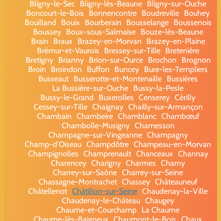
Bligny-le-Sec
Bligny-lès-Beaune
Bligny-sur-Ouche
Boncourt-le-Bois
Bonnencontre
Boudreville
Bouhey
Bouilland
Bouix
Bourberain
Bousselange
Boussenois
Boussey
Boux-sous-Salmaise
Bouze-lès-Beaune
Brain
Braux
Brazey-en-Morvan
Brazey-en-Plaine
Brémur-et-Vaurois
Bressey-sur-Tille
Bretenière
Bretigny
Brianny
Brion-sur-Ource
Brochon
Brognon
Broin
Broindon
Buffon
Buncey
Bure-les-Templiers
Busseaut
Busserotte-et-Montenaille
Bussières
La Bussière-sur-Ouche
Bussy-la-Pesle
Bussy-le-Grand
Buxerolles
Censerey
Cérilly
Cessey-sur-Tille
Chaignay
Chailly-sur-Armançon
Chambain
Chambeire
Chamblanc
Chambœuf
Chambolle-Musigny
Chamesson
Champagne-sur-Vingeanne
Champagny
Champ-d'Oiseau
Champdôtre
Champeau-en-Morvan
Champignolles
Champrenault
Chanceaux
Channay
Charencey
Charigny
Charmes
Charny
Charrey-sur-Saône
Charrey-sur-Seine
Chassagne-Montrachet
Chassey
Châteauneuf
Châtellenot
Châtillon-sur-Seine
Chaudenay-la-Ville
Chaudenay-le-Château
Chaugey
Chaume-et-Courchamp
La Chaume
Chaume-lès-Baigneux
Chaumont-le-Bois
Chaux