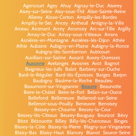
Agencourt
Agey
Ahuy
Aignay-le-Duc
Aiserey
Aisey-sur-Seine
Aisy-sous-Thil
Alise-Sainte-Reine
Allerey
Aloxe-Corton
Ampilly-les-Bordes
Ampilly-le-Sec
Ancey
Antheuil
Antigny-la-Ville
Arceau
Arcenant
Arcey
Arconcey
Arc-sur-Tille
Argilly
Arnay-le-Duc
Arnay-sous-Vitteaux
Arrans
Asnières-en-Montagne
Asnières-lès-Dijon
Athée
Athie
Aubaine
Aubigny-en-Plaine
Aubigny-la-Ronce
Aubigny-lès-Sombernon
Autricourt
Auvillars-sur-Saône
Auxant
Auxey-Duresses
Auxonne
Avelanges
Avosnes
Avot
Bagnot
Baigneux-les-Juifs
Balot
Barbirey-sur-Ouche
Bard-le-Régulier
Bard-lès-Époisses
Barges
Barjon
Baubigny
Baulme-la-Roche
Beaulieu
Beaumont-sur-Vingeanne
Beaune
Beaunotte
Beire-le-Châtel
Beire-le-Fort
Belan-sur-Ource
Bellefond
Belleneuve
Bellenod-sur-Seine
Bellenot-sous-Pouilly
Beneuvre
Benoisey
Bessey-en-Chaume
Bessey-la-Cour
Bessey-lès-Cîteaux
Beurey-Bauguay
Beurizot
Bévy
Bèze
Bézouotte
Billey
Billy-lès-Chanceaux
Binges
Bissey-la-Côte
Bissey-la-Pierre
Blagny-sur-Vingeanne
Blaisy-Bas
Blaisy-Haut
Blancey
Blanot
Source-Seine