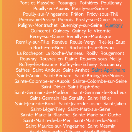
Pont-et-Massène
Posanges
Pothières
Pouillenay
Pouilly-en-Auxois
Pouilly-sur-Saône
Pouilly-sur-Vingeanne
Prâlon
Précy-sous-Thil
Premeaux-Prissey
Prenois
Prusly-sur-Ource
Puits
Puligny-Montrachet
Quemigny-sur-Seine
Quetigny
Quincerot
Quincey
Quincy-le-Vicomte
Recey-sur-Ource
Remilly-en-Montagne
Remilly-sur-Tille
Renève
Reulle-Vergy
Riel-les-Eaux
La Roche-en-Brenil
Rochefort-sur-Brévon
La Rochepot
La Roche-Vanneau
Roilly
Rougemont
Rouvray
Rouvres-en-Plaine
Rouvres-sous-Meilly
Ruffey-lès-Beaune
Ruffey-lès-Echirey
Sacquenay
Saffres
Saint-Andeux
Saint-Anthot
Saint-Apollinaire
Saint-Aubin
Saint-Bernard
Saint-Broing-les-Moines
Sainte-Colombe-en-Auxois
Sainte-Colombe-sur-Seine
Saint-Didier
Saint-Euphrône
Saint-Germain-de-Modéon
Saint-Germain-le-Rocheux
Saint-Germain-lès-Senailly
Saint-Hélier
Saint-Jean-de-Bœuf
Saint-Jean-de-Losne
Saint-Julien
Saint-Léger-Triey
Saint-Marc-sur-Seine
Sainte-Marie-la-Blanche
Sainte-Marie-sur-Ouche
Saint-Martin-de-la-Mer
Saint-Martin-du-Mont
Saint-Maurice-sur-Vingeanne
Saint-Mesmin
Saint-Nicolas-lès-Cîteaux
Saint-Philibert