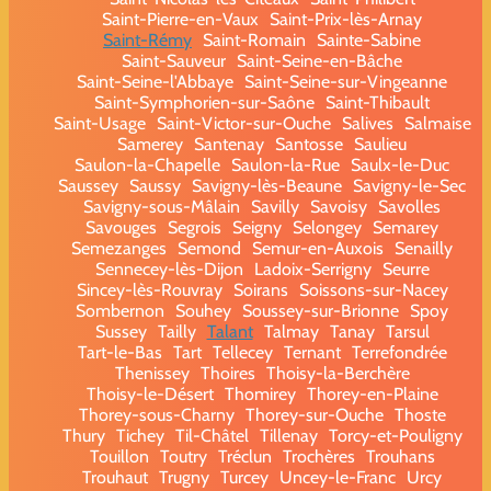
Saint-Pierre-en-Vaux
Saint-Prix-lès-Arnay
Saint-Rémy
Saint-Romain
Sainte-Sabine
Saint-Sauveur
Saint-Seine-en-Bâche
Saint-Seine-l'Abbaye
Saint-Seine-sur-Vingeanne
Saint-Symphorien-sur-Saône
Saint-Thibault
Saint-Usage
Saint-Victor-sur-Ouche
Salives
Salmaise
Samerey
Santenay
Santosse
Saulieu
Saulon-la-Chapelle
Saulon-la-Rue
Saulx-le-Duc
Saussey
Saussy
Savigny-lès-Beaune
Savigny-le-Sec
Savigny-sous-Mâlain
Savilly
Savoisy
Savolles
Savouges
Segrois
Seigny
Selongey
Semarey
Semezanges
Semond
Semur-en-Auxois
Senailly
Sennecey-lès-Dijon
Ladoix-Serrigny
Seurre
Sincey-lès-Rouvray
Soirans
Soissons-sur-Nacey
Sombernon
Souhey
Soussey-sur-Brionne
Spoy
Sussey
Tailly
Talant
Talmay
Tanay
Tarsul
Tart-le-Bas
Tart
Tellecey
Ternant
Terrefondrée
Thenissey
Thoires
Thoisy-la-Berchère
Thoisy-le-Désert
Thomirey
Thorey-en-Plaine
Thorey-sous-Charny
Thorey-sur-Ouche
Thoste
Thury
Tichey
Til-Châtel
Tillenay
Torcy-et-Pouligny
Touillon
Toutry
Tréclun
Trochères
Trouhans
Trouhaut
Trugny
Turcey
Uncey-le-Franc
Urcy