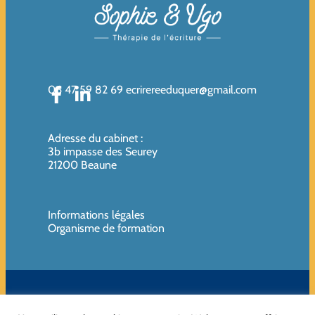
06 47 59 82 69
ecrirereeduquer@gmail.com
Adresse du cabinet
:
3b impasse des Seurey
21200 Beaune
Informations légales
Organisme de formation
SIREN de l’organisme de formation : 819080961 – Organisme non
assujettie à la TVA