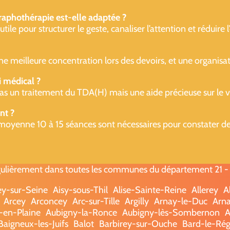
raphothérapie est-elle adaptée ?
e pour structurer le geste, canaliser l’attention et réduire l’e
une meilleure concentration lors des devoirs, et une organisat
i médical ?
as un traitement du TDA(H) mais une aide précieuse sur le ver
nt ?
moyenne 10 à 15 séances sont nécessaires pour constater des 
ulièrement dans toutes les communes du département 21 - (C
ey-sur-Seine
Aisy-sous-Thil
Alise-Sainte-Reine
Allerey
A
Arcey
Arconcey
Arc-sur-Tille
Argilly
Arnay-le-Duc
Arna
-en-Plaine
Aubigny-la-Ronce
Aubigny-lès-Sombernon
A
Baigneux-les-Juifs
Balot
Barbirey-sur-Ouche
Bard-le-Rég