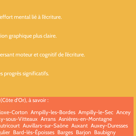
ffort mental lié à l’écriture.
ion graphique plus claire.
sant moteur et cognitif de l’écriture.
progrès significatifs.
ôte d'Or), à savoir :
loxe-Corton
Ampilly-les-Bordes
Ampilly-le-Sec
Ancey
y-sous-Vitteaux
Arrans
Asnières-en-Montagne
utricourt
Auvillars-sur-Saône
Auxant
Auxey-Duresses
ulier
Bard-lès-Époisses
Barges
Barjon
Baubigny