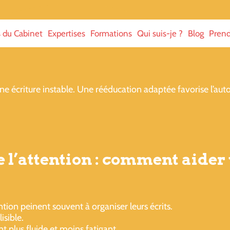
s du Cabinet
Expertises
Formations
Qui suis-je ?
Blog
Prend
écriture instable. Une rééducation adaptée favorise l’autom
e l’attention : comment aider
ntion peinent souvent à organiser leurs écrits.
isible.
t plus fluide et moins fatigant.