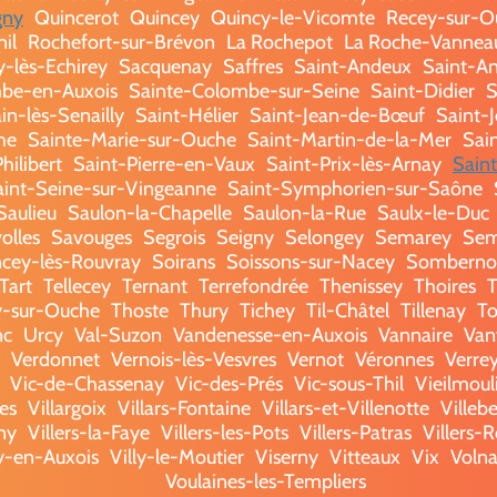
gny
Quincerot
Quincey
Quincy-le-Vicomte
Recey-sur-O
il
Rochefort-sur-Brévon
La Rochepot
La Roche-Vannea
y-lès-Echirey
Sacquenay
Saffres
Saint-Andeux
Saint-An
be-en-Auxois
Sainte-Colombe-sur-Seine
Saint-Didier
S
n-lès-Senailly
Saint-Hélier
Saint-Jean-de-Bœuf
Saint-
he
Sainte-Marie-sur-Ouche
Saint-Martin-de-la-Mer
Sai
hilibert
Saint-Pierre-en-Vaux
Saint-Prix-lès-Arnay
Sain
aint-Seine-sur-Vingeanne
Saint-Symphorien-sur-Saône
Saulieu
Saulon-la-Chapelle
Saulon-la-Rue
Saulx-le-Duc
olles
Savouges
Segrois
Seigny
Selongey
Semarey
Sem
ncey-lès-Rouvray
Soirans
Soissons-sur-Nacey
Somberno
Tart
Tellecey
Ternant
Terrefondrée
Thenissey
Thoires
T
y-sur-Ouche
Thoste
Thury
Tichey
Til-Châtel
Tillenay
To
nc
Urcy
Val-Suzon
Vandenesse-en-Auxois
Vannaire
Van
Verdonnet
Vernois-lès-Vesvres
Vernot
Véronnes
Verre
Vic-de-Chassenay
Vic-des-Prés
Vic-sous-Thil
Vieilmoul
es
Villargoix
Villars-Fontaine
Villars-et-Villenotte
Villeb
ny
Villers-la-Faye
Villers-les-Pots
Villers-Patras
Villers-R
ly-en-Auxois
Villy-le-Moutier
Viserny
Vitteaux
Vix
Voln
Voulaines-les-Templiers