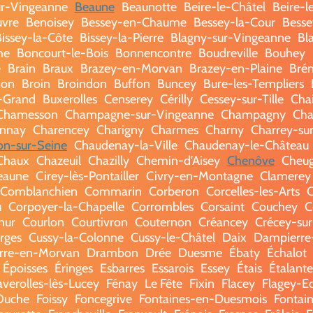
r-Vingeanne
Beaune
Beaunotte
Beire-le-Châtel
Beire-l
vre
Benoisey
Bessey-en-Chaume
Bessey-la-Cour
Besse
issey-la-Côte
Bissey-la-Pierre
Blagny-sur-Vingeanne
Bl
he
Boncourt-le-Bois
Bonnencontre
Boudreville
Bouhey
e
Brain
Braux
Brazey-en-Morvan
Brazey-en-Plaine
Brém
non
Broin
Broindon
Buffon
Buncey
Bure-les-Templiers
-Grand
Buxerolles
Censerey
Cérilly
Cessey-sur-Tille
Cha
Chamesson
Champagne-sur-Vingeanne
Champagny
Cha
nnay
Charencey
Charigny
Charmes
Charny
Charrey-su
lon-sur-Seine
Chaudenay-la-Ville
Chaudenay-le-Château
Chaux
Chazeuil
Chazilly
Chemin-d'Aisey
Chenôve
Cheu
eaune
Cirey-lès-Pontailler
Civry-en-Montagne
Clamerey
Comblanchien
Commarin
Corberon
Corcelles-les-Arts
C
u
Corpoyer-la-Chapelle
Corrombles
Corsaint
Couchey
C
mur
Courlon
Courtivron
Couternon
Créancey
Crécey-sur-
rges
Cussy-la-Colonne
Cussy-le-Châtel
Daix
Dampierre
rre-en-Morvan
Drambon
Drée
Duesme
Ébaty
Échalot
Époisses
Éringes
Esbarres
Essarois
Essey
Étais
Étalante
averolles-lès-Lucey
Fénay
Le Fête
Fixin
Flacey
Flagey-E
Ouche
Foissy
Foncegrive
Fontaines-en-Duesmois
Fontain