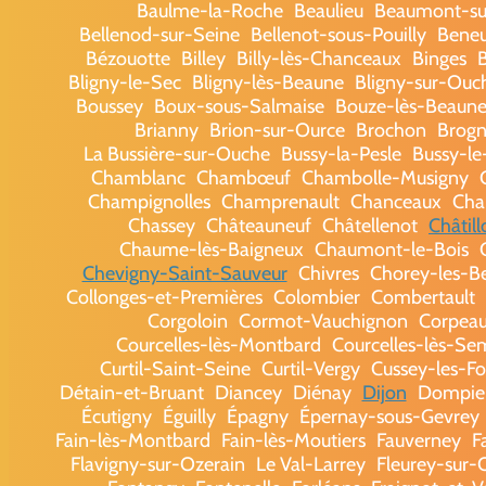
Baulme-la-Roche
Beaulieu
Beaumont-su
Bellenod-sur-Seine
Bellenot-sous-Pouilly
Beneu
Bézouotte
Billey
Billy-lès-Chanceaux
Binges
B
Bligny-le-Sec
Bligny-lès-Beaune
Bligny-sur-Ouc
Boussey
Boux-sous-Salmaise
Bouze-lès-Beaun
Brianny
Brion-sur-Ource
Brochon
Brog
La Bussière-sur-Ouche
Bussy-la-Pesle
Bussy-le
Chamblanc
Chambœuf
Chambolle-Musigny
Champignolles
Champrenault
Chanceaux
Cha
Chassey
Châteauneuf
Châtellenot
Châtil
Chaume-lès-Baigneux
Chaumont-le-Bois
Chevigny-Saint-Sauveur
Chivres
Chorey-les-B
Collonges-et-Premières
Colombier
Combertault
Corgoloin
Cormot-Vauchignon
Corpea
Courcelles-lès-Montbard
Courcelles-lès-Se
Curtil-Saint-Seine
Curtil-Vergy
Cussey-les-Fo
Détain-et-Bruant
Diancey
Diénay
Dijon
Dompie
Écutigny
Éguilly
Épagny
Épernay-sous-Gevrey
Fain-lès-Montbard
Fain-lès-Moutiers
Fauverney
F
Flavigny-sur-Ozerain
Le Val-Larrey
Fleurey-sur-