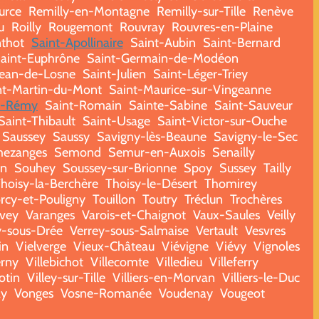
urce
Remilly-en-Montagne
Remilly-sur-Tille
Renève
u
Roilly
Rougemont
Rouvray
Rouvres-en-Plaine
thot
Saint-Apollinaire
Saint-Aubin
Saint-Bernard
aint-Euphrône
Saint-Germain-de-Modéon
Jean-de-Losne
Saint-Julien
Saint-Léger-Triey
nt-Martin-du-Mont
Saint-Maurice-sur-Vingeanne
t-Rémy
Saint-Romain
Sainte-Sabine
Saint-Sauveur
Saint-Thibault
Saint-Usage
Saint-Victor-sur-Ouche
Saussey
Saussy
Savigny-lès-Beaune
Savigny-le-Sec
ezanges
Semond
Semur-en-Auxois
Senailly
n
Souhey
Soussey-sur-Brionne
Spoy
Sussey
Tailly
hoisy-la-Berchère
Thoisy-le-Désert
Thomirey
rcy-et-Pouligny
Touillon
Toutry
Tréclun
Trochères
vey
Varanges
Varois-et-Chaignot
Vaux-Saules
Veilly
y-sous-Drée
Verrey-sous-Salmaise
Vertault
Vesvres
in
Vielverge
Vieux-Château
Viévigne
Viévy
Vignoles
erny
Villebichot
Villecomte
Villedieu
Villeferry
otin
Villey-sur-Tille
Villiers-en-Morvan
Villiers-le-Duc
ay
Vonges
Vosne-Romanée
Voudenay
Vougeot