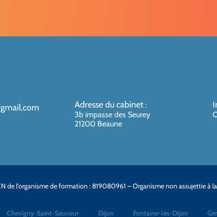
Adresse du cabinet
I
:
@gmail.com
3b impasse des Seurey
O
21200 Beaune
N de l’organisme de formation : 819080961 – Organisme non assujettie à l
Chevigny-Saint-Sauveur
Dijon
Fontaine-lès-Dijon
Gen