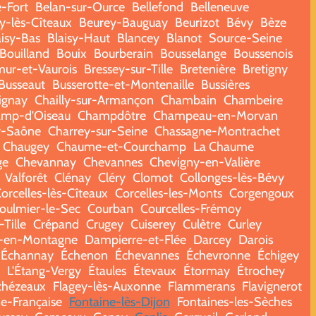
e-Fort
Belan-sur-Ource
Bellefond
Belleneuve
y-lès-Cîteaux
Beurey-Bauguay
Beurizot
Bévy
Bèze
aisy-Bas
Blaisy-Haut
Blancey
Blanot
Source-Seine
Bouilland
Bouix
Bourberain
Bousselange
Boussenois
ur-et-Vaurois
Bressey-sur-Tille
Bretenière
Bretigny
Busseaut
Busserotte-et-Montenaille
Bussières
ignay
Chailly-sur-Armançon
Chambain
Chambeire
mp-d'Oiseau
Champdôtre
Champeau-en-Morvan
r-Saône
Charrey-sur-Seine
Chassagne-Montrachet
Chaugey
Chaume-et-Courchamp
La Chaume
ge
Chevannay
Chevannes
Chevigny-en-Valière
Valforêt
Clénay
Cléry
Clomot
Collonges-lès-Bévy
orcelles-lès-Cîteaux
Corcelles-les-Monts
Corgengoux
oulmier-le-Sec
Courban
Courcelles-Frémoy
Tille
Crépand
Crugey
Cuiserey
Culètre
Curley
-en-Montagne
Dampierre-et-Flée
Darcey
Darois
Échannay
Échenon
Échevannes
Échevronne
Échigey
L'Étang-Vergy
Étaules
Étevaux
Étormay
Étrochey
chézeaux
Flagey-lès-Auxonne
Flammerans
Flavignerot
e-Française
Fontaine-lès-Dijon
Fontaines-les-Sèches