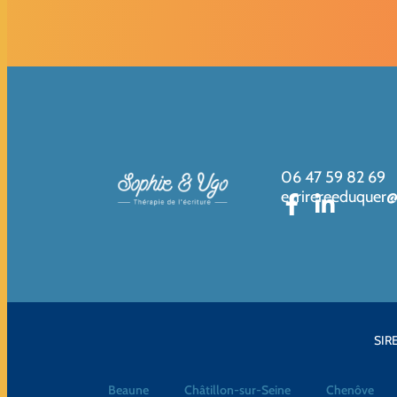
06 47 59 82 69
ecrirereeduquer
SIRE
Beaune
Châtillon-sur-Seine
Chenôve