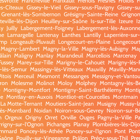
esvrotte
Francheville
Franxault
Frénois
Fresnes
Frôlois
F
lès-Cîteaux
Gissey-le-Vieil
Gissey-sous-Flavigny
Gissey-s
Grenant-lès-Sombernon
Grésigny-Sainte-Reine
Grigno
eville-lès-Dijon
Heuilley-sur-Saône
Is-sur-Tille
Izeure
I
ay
Juilly
Labergement-Foigney
Labergement-lès-Auxonn
ne
Lamargelle
Lantenay
Lanthes
Lantilly
Laperrière-sur
amp
Longeault-Pluvault
Longecourt-en-Plaine
Longecourt
Magny-Lambert
Magny-la-Ville
Magny-lès-Aubigny
Ma
âlain
Maligny
Manlay
Marandeuil
Marcellois
Marcenay
Fussey
Marey-sur-Tille
Marigny-le-Cahouët
Marigny-lès-
-lès-Semur
Massingy-lès-Vitteaux
Mauvilly
Mavilly-Man
itois
Merceuil
Mesmont
Messanges
Messigny-et-Vanto
ron
Molesme
Molinot
Moloy
Molphey
Montagny-lès-B
e
Montigny-Montfort
Montigny-Saint-Barthélemy
Monti
ne
Montlay-en-Auxois
Montliot-et-Courcelles
Montmain
La Motte-Ternant
Moutiers-Saint-Jean
Musigny
Mussy-l
lès-Montbard
Noidan
Noiron-sous-Gevrey
Noiron-sur-B
n
Orgeux
Origny
Orret
Orville
Ouges
Pagny-la-Ville
P
rrigny-sur-l'Ognon
Pichanges
Planay
Plombières-lès-Dij
mmard
Poncey-lès-Athée
Poncey-sur-l'Ignon
Pont
Pont
-Saône
Pouilly-sur-Vingeanne
Prâlon
Précy-sous-Thil
Pre