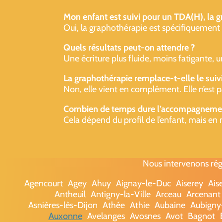
Mon enfant est suivi pour un TDA(H), la g
Oui, la graphothérapie est spécifiquement util
Quels résultats peut-on attendre ?
Une écriture plus fluide, moins fatigante, 
La graphothérapie remplace-t-elle le suiv
Non, elle vient en complément. Elle n’est p
Combien de temps dure l’accompagneme
Cela dépend du profil de l’enfant, mais en 
Nous intervenons rég
Agencourt
Agey
Ahuy
Aignay-le-Duc
Aiserey
Ais
Antheuil
Antigny-la-Ville
Arceau
Arcenant
Asnières-lès-Dijon
Athée
Athie
Aubaine
Aubigny
Auxonne
Avelanges
Avosnes
Avot
Bagnot