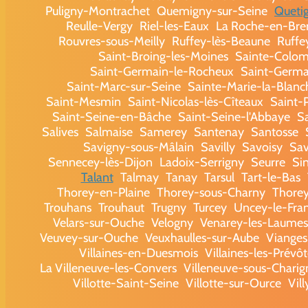
Puligny-Montrachet
Quemigny-sur-Seine
Queti
Reulle-Vergy
Riel-les-Eaux
La Roche-en-Bren
Rouvres-sous-Meilly
Ruffey-lès-Beaune
Ruffe
Saint-Broing-les-Moines
Sainte-Colom
Saint-Germain-le-Rocheux
Saint-Germai
Saint-Marc-sur-Seine
Sainte-Marie-la-Blanc
Saint-Mesmin
Saint-Nicolas-lès-Cîteaux
Saint-P
Saint-Seine-en-Bâche
Saint-Seine-l'Abbaye
S
Salives
Salmaise
Samerey
Santenay
Santosse
Savigny-sous-Mâlain
Savilly
Savoisy
Sav
Sennecey-lès-Dijon
Ladoix-Serrigny
Seurre
Si
Talant
Talmay
Tanay
Tarsul
Tart-le-Bas
Thorey-en-Plaine
Thorey-sous-Charny
Thore
Trouhans
Trouhaut
Trugny
Turcey
Uncey-le-Fra
Velars-sur-Ouche
Velogny
Venarey-les-Laumes
Veuvey-sur-Ouche
Veuxhaulles-sur-Aube
Vianges
Villaines-en-Duesmois
Villaines-les-Prévôt
La Villeneuve-les-Convers
Villeneuve-sous-Charig
Villotte-Saint-Seine
Villotte-sur-Ource
Vil