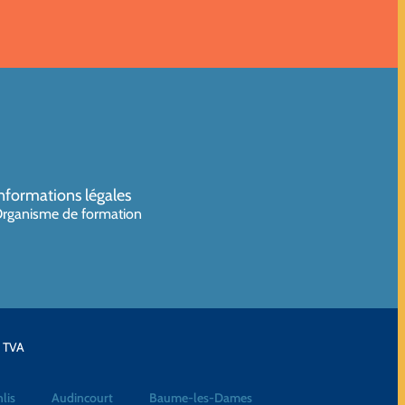
nformations légales
rganisme de formation
a TVA
lis
Audincourt
Baume-les-Dames