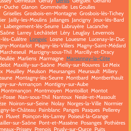
ussey
Gemeaux
Genay
Genlis
Gergueil
Gerland
ur-Ouche
Glanon
Gomméville
Les Goulles
n
Griselles
Grosbois-en-Montagne
Grosbois-lès-Tichey
zier
Jailly-les-Moulins
Jallanges
Jancigny
Jeux-lès-Bard
e
Labergement-lès-Seurre
Labruyère
Lacanche
-Saône
Larrey
Lechâtelet
Léry
Leuglay
Levernois
-lès-Culêtre
Longvic
Losne
Louesme
Lucenay-le-Duc
gny-Montarlot
Magny-lès-Villers
Magny-Saint-Médard
Marcheseuil
Marcigny-sous-Thil
Marcilly-et-Dracy
Reullée
Marliens
Marmagne
Marsannay-la-Côte
delot
Maxilly-sur-Saône
Meilly-sur-Rouvres
Le Meix
ux
Meuilley
Meulson
Meursanges
Meursault
Millery
eaune
Montagny-lès-Seurre
Montbard
Montberthault
gny-sur-Armançon
Montigny-sur-Aube
Montmançon
Montmoyen
Montoillot
Montot
a-Fosse
Nan-sous-Thil
Nantoux
Nesle-et-Massoult
èze
Noiron-sur-Seine
Nolay
Norges-la-Ville
Normier
agny-le-Château
Painblanc
Panges
Pasques
Pellerey
on
Pluvet
Poinçon-lès-Larrey
Poiseul-la-Grange
ailler-sur-Saône
Pont-et-Massène
Posanges
Pothières
meaux-Prissey
Prenois
Prusly-sur-Ource
Puits