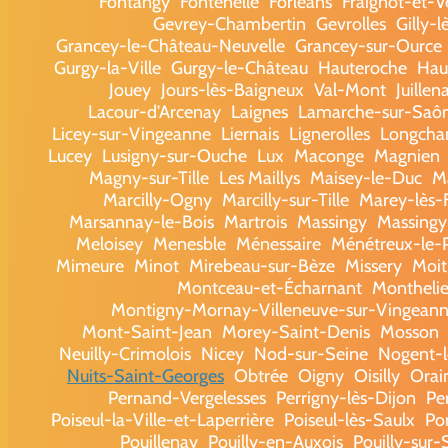
Fontangy
Fontenelle
Forléans
Fraignot-et-V
Gevrey-Chambertin
Gevrolles
Gilly-
Grancey-le-Château-Neuvelle
Grancey-sur-Ource
Gurgy-la-Ville
Gurgy-le-Château
Hauteroche
Haut
Jouey
Jours-lès-Baigneux
Val-Mont
Juillen
Lacour-d'Arcenay
Laignes
Lamarche-sur-Saô
Licey-sur-Vingeanne
Liernais
Lignerolles
Longch
Lucey
Lusigny-sur-Ouche
Lux
Maconge
Magnien
Magny-sur-Tille
Les Maillys
Maisey-le-Duc
M
Marcilly-Ogny
Marcilly-sur-Tille
Marey-lès-
Marsannay-le-Bois
Martrois
Massingy
Massingy
Meloisey
Menesble
Ménessaire
Ménétreux-le-P
Mimeure
Minot
Mirebeau-sur-Bèze
Missery
Moit
Montceau-et-Écharnant
Montheli
Montigny-Mornay-Villeneuve-sur-Vingean
Mont-Saint-Jean
Morey-Saint-Denis
Mosson
Neuilly-Crimolois
Nicey
Nod-sur-Seine
Nogent-
Nuits-Saint-Georges
Obtrée
Oigny
Oisilly
Orai
Pernand-Vergelesses
Perrigny-lès-Dijon
Pe
Poiseul-la-Ville-et-Laperrière
Poiseul-lès-Saulx
Po
Pouillenay
Pouilly-en-Auxois
Pouilly-sur