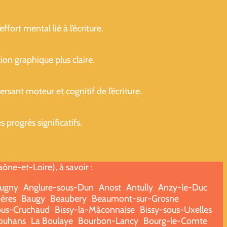
ffort mental lié à l’écriture.
ion graphique plus claire.
sant moteur et cognitif de l’écriture.
progrès significatifs.
ne-et-Loire), à savoir :
ugny
Anglure-sous-Dun
Anost
Antully
Anzy-le-Duc
ères
Baugy
Beaubery
Beaumont-sur-Grosne
ous-Cruchaud
Bissy-la-Mâconnaise
Bissy-sous-Uxelles
ouhans
La Boulaye
Bourbon-Lancy
Bourg-le-Comte