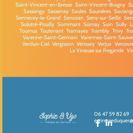
Saint-Vincent-en-Bresse
Saint-Vincent-Bragny
S
Sassangy
Sassenay
Saules
Saunières
Saviang
Sennecey-le-Grand
Senozan
Sens-sur-Seille
Ser
Solutré-Pouilly
Sommant
Sornay
Suin
Sully
L
Tournus
Toutenant
Tramayes
Trambly
Trivy
Tr
Varenne-Saint-Germain
Varennes-Saint-Sauve
Verdun-Ciel
Vergisson
Vérissey
Verjux
Verosvr
La Vineuse sur Fregande
Vi
06 47 59 82 69
ecrirereeduquer