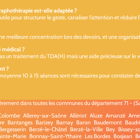
raphothérapie est-elle adaptée ?
e pour structurer le geste, canaliser l’attention et réduire l’e
une meilleure concentration lors des devoirs, et une organisat
i médical ?
as un traitement du TDA(H) mais une aide précieuse sur le ver
nt ?
moyenne 10 à 15 séances sont nécessaires pour constater des 
èrement dans toutes les communes du département 71 - (Saô
-Colombe
Allerey-sur-Saône
Allériot
Aluze
Amanzé
Ame
re
Bantanges
Barizey
Barnay
Baron
Baudemont
Baudri
Bergesserin
Berzé-le-Châtel
Berzé-la-Ville
Bey
Bissey-s
ainte-Marie
Bonnay-Saint-Ythaire
Les Bordes
Bosjean
B