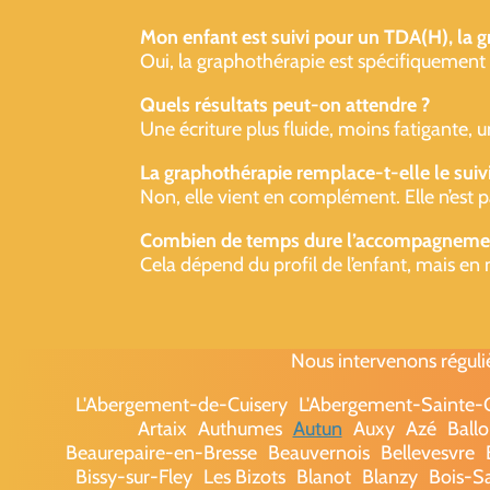
Mon enfant est suivi pour un TDA(H), la g
Oui, la graphothérapie est spécifiquement util
Quels résultats peut-on attendre ?
Une écriture plus fluide, moins fatigante, 
La graphothérapie remplace-t-elle le suiv
Non, elle vient en complément. Elle n’est p
Combien de temps dure l’accompagneme
Cela dépend du profil de l’enfant, mais en 
Nous intervenons réguli
L'Abergement-de-Cuisery
L'Abergement-Sainte
Artaix
Authumes
Autun
Auxy
Azé
Ballo
Beaurepaire-en-Bresse
Beauvernois
Bellevesvre
Bissy-sur-Fley
Les Bizots
Blanot
Blanzy
Bois-S