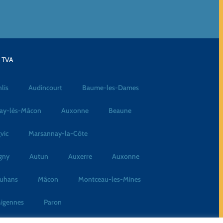
a TVA
lis
Audincourt
Baume-les-Dames
ay-lès-Mâcon
Auxonne
Beaune
vic
Marsannay-la-Côte
gny
Autun
Auxerre
Auxonne
uhans
Mâcon
Montceau-les-Mines
igennes
Paron