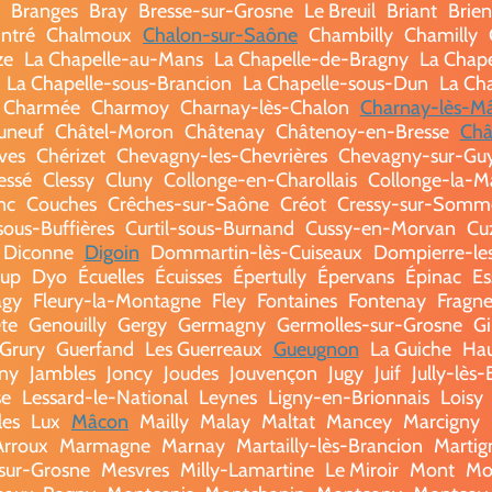
Branges
Bray
Bresse-sur-Grosne
Le Breuil
Briant
Brie
ntré
Chalmoux
Chalon-sur-Saône
Chambilly
Chamilly
ze
La Chapelle-au-Mans
La Chapelle-de-Bragny
La Chap
La Chapelle-sous-Brancion
La Chapelle-sous-Dun
La Ch
 Charmée
Charmoy
Charnay-lès-Chalon
Charnay-lès-M
uneuf
Châtel-Moron
Châtenay
Châtenoy-en-Bresse
Châ
ves
Chérizet
Chevagny-les-Chevrières
Chevagny-sur-Gu
essé
Clessy
Cluny
Collonge-en-Charollais
Collonge-la-M
nc
Couches
Crêches-sur-Saône
Créot
Cressy-sur-Somm
sous-Buffières
Curtil-sous-Burnand
Cussy-en-Morvan
Cu
Diconne
Digoin
Dommartin-lès-Cuiseaux
Dompierre-le
oup
Dyo
Écuelles
Écuisses
Épertully
Épervans
Épinac
Es
agy
Fleury-la-Montagne
Fley
Fontaines
Fontenay
Fragne
te
Genouilly
Gergy
Germagny
Germolles-sur-Grosne
Gi
Grury
Guerfand
Les Guerreaux
Gueugnon
La Guiche
Hau
gny
Jambles
Joncy
Joudes
Jouvençon
Jugy
Juif
Jully-lès
se
Lessard-le-National
Leynes
Ligny-en-Brionnais
Loisy
les
Lux
Mâcon
Mailly
Malay
Maltat
Mancey
Marcigny
Arroux
Marmagne
Marnay
Martailly-lès-Brancion
Martig
sur-Grosne
Mesvres
Milly-Lamartine
Le Miroir
Mont
Mo