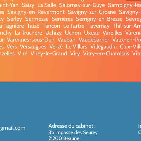
aint-Yan
Saisy
La Salle
Salornay-sur-Guye
Sampigny-lè
es
Savigny-en-Revermont
Savigny-sur-Grosne
Savigny-s
cy
Serley
Sermesse
Serrières
Serrigny-en-Bresse
Sevre
a Tagnière
Taizé
Tancon
Le Tartre
Tavernay
Thil-sur-Ar
onchy
La Truchère
Uchizy
Uchon
Uxeau
Vareilles
Varenn
ur
Varennes-sous-Dun
Vauban
Vaudebarrier
Vaux-en-Pr
es
Vers
Versaugues
Verzé
Le Villars
Villegaudin
Clux-Vil
nzelles
Viré
Virey-le-Grand
Viry
Vitry-en-Charollais
Vit
Adresse du cabinet
I
:
@gmail.com
3b impasse des Seurey
O
21200 Beaune