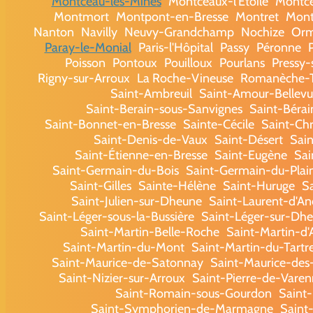
Montceau-les-Mines
Montceaux-l'Étoile
Montc
Montmort
Montpont-en-Bresse
Montret
Mont
Nanton
Navilly
Neuvy-Grandchamp
Nochize
Or
Paray-le-Monial
Paris-l'Hôpital
Passy
Péronne
Poisson
Pontoux
Pouilloux
Pourlans
Pressy
Rigny-sur-Arroux
La Roche-Vineuse
Romanèche-T
Saint-Ambreuil
Saint-Amour-Bellevu
Saint-Berain-sous-Sanvignes
Saint-Béra
Saint-Bonnet-en-Bresse
Sainte-Cécile
Saint-Chr
Saint-Denis-de-Vaux
Saint-Désert
Sain
Saint-Étienne-en-Bresse
Saint-Eugène
Sai
Saint-Germain-du-Bois
Saint-Germain-du-Plai
Saint-Gilles
Sainte-Hélène
Saint-Huruge
S
Saint-Julien-sur-Dheune
Saint-Laurent-d'A
Saint-Léger-sous-la-Bussière
Saint-Léger-sur-Dh
Saint-Martin-Belle-Roche
Saint-Martin-d'
Saint-Martin-du-Mont
Saint-Martin-du-Tartr
Saint-Maurice-de-Satonnay
Saint-Maurice-de
Saint-Nizier-sur-Arroux
Saint-Pierre-de-Varen
Saint-Romain-sous-Gourdon
Saint
Saint-Symphorien-de-Marmagne
Saint