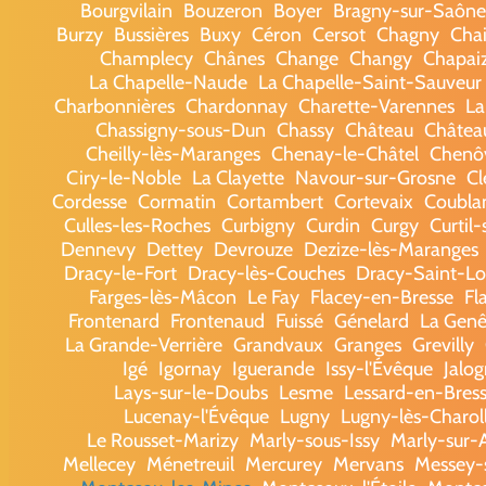
Bourgvilain
Bouzeron
Boyer
Bragny-sur-Saône
Burzy
Bussières
Buxy
Céron
Cersot
Chagny
Chai
Champlecy
Chânes
Change
Changy
Chapai
La Chapelle-Naude
La Chapelle-Saint-Sauveur
Charbonnières
Chardonnay
Charette-Varennes
La
Chassigny-sous-Dun
Chassy
Château
Châtea
Cheilly-lès-Maranges
Chenay-le-Châtel
Chenô
Ciry-le-Noble
La Clayette
Navour-sur-Grosne
Cl
Cordesse
Cormatin
Cortambert
Cortevaix
Coubla
Culles-les-Roches
Curbigny
Curdin
Curgy
Curtil-
Dennevy
Dettey
Devrouze
Dezize-lès-Maranges
Dracy-le-Fort
Dracy-lès-Couches
Dracy-Saint-L
Farges-lès-Mâcon
Le Fay
Flacey-en-Bresse
Fl
Frontenard
Frontenaud
Fuissé
Génelard
La Genê
La Grande-Verrière
Grandvaux
Granges
Grevilly
Igé
Igornay
Iguerande
Issy-l'Évêque
Jalo
Lays-sur-le-Doubs
Lesme
Lessard-en-Bres
Lucenay-l'Évêque
Lugny
Lugny-lès-Charol
Le Rousset-Marizy
Marly-sous-Issy
Marly-sur-
Mellecey
Ménetreuil
Mercurey
Mervans
Messey-