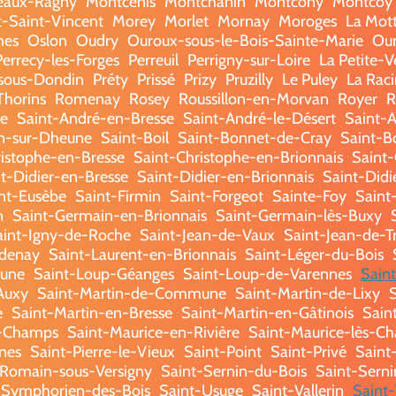
eaux-Ragny
Montcenis
Montchanin
Montcony
Montcoy
-Saint-Vincent
Morey
Morlet
Mornay
Moroges
La Mot
mes
Oslon
Oudry
Ouroux-sous-le-Bois-Sainte-Marie
Our
Perrecy-les-Forges
Perreuil
Perrigny-sur-Loire
La Petite-V
-sous-Dondin
Préty
Prissé
Prizy
Pruzilly
Le Puley
La Rac
horins
Romenay
Rosey
Roussillon-en-Morvan
Royer
R
e
Saint-André-en-Bresse
Saint-André-le-Désert
Saint-A
in-sur-Dheune
Saint-Boil
Saint-Bonnet-de-Cray
Saint-B
istophe-en-Bresse
Saint-Christophe-en-Brionnais
Saint
t-Didier-en-Bresse
Saint-Didier-en-Brionnais
Saint-Didi
nt-Eusèbe
Saint-Firmin
Saint-Forgeot
Sainte-Foy
Saint
n
Saint-Germain-en-Brionnais
Saint-Germain-lès-Buxy
aint-Igny-de-Roche
Saint-Jean-de-Vaux
Saint-Jean-de-T
ndenay
Saint-Laurent-en-Brionnais
Saint-Léger-du-Bois
eune
Saint-Loup-Géanges
Saint-Loup-de-Varennes
Sain
Auxy
Saint-Martin-de-Commune
Saint-Martin-de-Lixy
e
Saint-Martin-en-Bresse
Saint-Martin-en-Gâtinois
Saint
s-Champs
Saint-Maurice-en-Rivière
Saint-Maurice-lès-Ch
nes
Saint-Pierre-le-Vieux
Saint-Point
Saint-Privé
Saint
-Romain-sous-Versigny
Saint-Sernin-du-Bois
Saint-Serni
-Symphorien-des-Bois
Saint-Usuge
Saint-Vallerin
Saint-