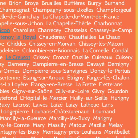
nne
Brion
Broye
Bruailles
Buffières
Burgy
Burnand
Champagnat
Champagny-sous-Uxelles
Champforgeuil
elle-de-Guinchay
La Chapelle-du-Mont-de-France
apelle-sous-Uchon
La Chapelle-Thècle
Charbonnat
âcon
Charolles
Charrecey
Chasselas
Chassey-le-Camp
tenoy-le-Royal
Chaudenay
Chauffailles
La Chaux
ye
Chiddes
Chissey-en-Morvan
Chissey-lès-Mâcon
adeleine
Colombier-en-Brionnais
La Comelle
Condal
e
Le Creusot
Crissey
Cronat
Cruzille
Cuiseaux
Cuisery
zy
Damerey
Dampierre-en-Bresse
Davayé
Demigny
s-Ormes
Dompierre-sous-Sanvignes
Donzy-le-Pertuis
sertenne
Étang-sur-Arroux
Étrigny
Farges-lès-Chalon
s-La Loyère
Frangy-en-Bresse
La Frette
Fretterans
bles
Gigny-sur-Saône
Gilly-sur-Loire
Givry
Gourdon
tefond
L'Hôpital-le-Mercier
Huilly-sur-Seille
Hurigny
-Buxy
Lacrost
Laives
Laizé
Laizy
Lalheue
Lans
Longepierre
Louhans-Châteaurenaud
Lournand
Marcilly-la-Gueurce
Marcilly-lès-Buxy
Marigny
ny-le-Comte
Mary
Massilly
Matour
Mazille
Melay
ntagny-lès-Buxy
Montagny-près-Louhans
Montbellet