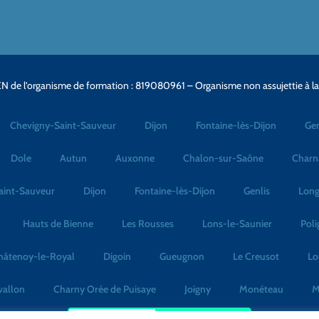
N de l’organisme de formation : 819080961 – Organisme non assujettie à l
Chevigny-Saint-Sauveur
Dijon
Fontaine-lès-Dijon
Gen
Dole
Autun
Auxonne
Chalon-sur-Saône
Charn
aint-Sauveur
Dijon
Fontaine-lès-Dijon
Genlis
Long
Hauts de Bienne
Les Rousses
Lons-le-Saunier
Poli
hâtenoy-le-Royal
Digoin
Gueugnon
Le Creusot
Lo
vallon
Charny Orée de Puisaye
Joigny
Monéteau
M
No Result
Website Carbon