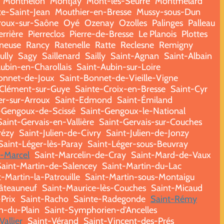
Monthelon
Montjay
Mont-lès-Seurre
Montmelard
te-Saint-Jean
Mouthier-en-Bresse
Mussy-sous-Dun
oux-sur-Saône
Oyé
Ozenay
Ozolles
Palinges
Palleau
errière
Pierreclos
Pierre-de-Bresse
Le Planois
Plottes
ineuse
Rancy
Ratenelle
Ratte
Reclesne
Remigny
ully
Sagy
Saillenard
Sailly
Saint-Agnan
Saint-Albain
ubin-en-Charollais
Saint-Aubin-sur-Loire
onnet-de-Joux
Saint-Bonnet-de-Vieille-Vigne
-Clément-sur-Guye
Sainte-Croix-en-Bresse
Saint-Cyr
er-sur-Arroux
Saint-Edmond
Saint-Émiland
-Gengoux-de-Scissé
Saint-Gengoux-le-National
Saint-Gervais-en-Vallière
Saint-Gervais-sur-Couches
rézy
Saint-Julien-de-Civry
Saint-Julien-de-Jonzy
Saint-Léger-lès-Paray
Saint-Léger-sous-Beuvray
t-Marcel
Saint-Marcelin-de-Cray
Saint-Mard-de-Vaux
Saint-Martin-de-Salencey
Saint-Martin-du-Lac
-Martin-la-Patrouille
Saint-Martin-sous-Montaigu
âteauneuf
Saint-Maurice-lès-Couches
Saint-Micaud
-Prix
Saint-Racho
Sainte-Radegonde
Saint-Rémy
n-du-Plain
Saint-Symphorien-d'Ancelles
Vallier
Saint-Vérand
Saint-Vincent-des-Prés