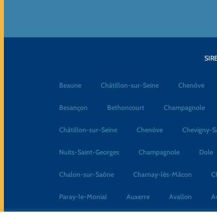
SIRE
Beaune
Châtillon-sur-Seine
Chenôve
Besançon
Bethoncourt
Champagnole
Châtillon-sur-Seine
Chenôve
Chevigny-S
Nuits-Saint-Georges
Champagnole
Dole
Chalon-sur-Saône
Charnay-lès-Mâcon
C
Paray-le-Monial
Auxerre
Avallon
A