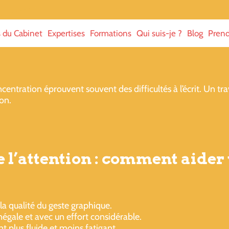
s du Cabinet
Expertises
Formations
Qui suis-je ?
Blog
Prend
centration éprouvent souvent des difficultés à l’écrit. Un tra
ion.
e l’attention : comment aider 
a qualité du geste graphique.
égale et avec un effort considérable.
t plus fluide et moins fatigant.