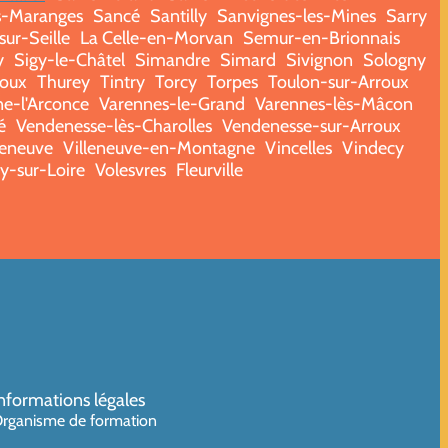
s-Maranges
Sancé
Santilly
Sanvignes-les-Mines
Sarry
ur-Seille
La Celle-en-Morvan
Semur-en-Brionnais
y
Sigy-le-Châtel
Simandre
Simard
Sivignon
Sologny
roux
Thurey
Tintry
Torcy
Torpes
Toulon-sur-Arroux
e-l'Arconce
Varennes-le-Grand
Varennes-lès-Mâcon
é
Vendenesse-lès-Charolles
Vendenesse-sur-Arroux
leneuve
Villeneuve-en-Montagne
Vincelles
Vindecy
ry-sur-Loire
Volesvres
Fleurville
nformations légales
rganisme de formation