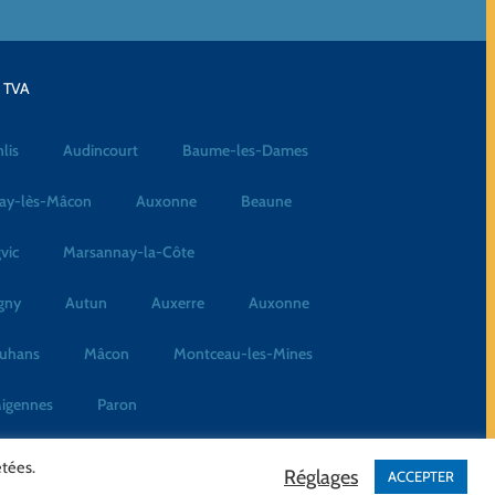
a TVA
lis
Audincourt
Baume-les-Dames
ay-lès-Mâcon
Auxonne
Beaune
vic
Marsannay-la-Côte
gny
Autun
Auxerre
Auxonne
uhans
Mâcon
Montceau-les-Mines
igennes
Paron
étées.
Réglages
ACCEPTER