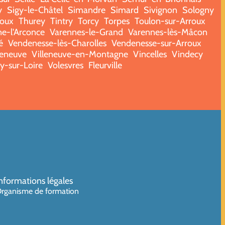
y
Sigy-le-Châtel
Simandre
Simard
Sivignon
Sologny
roux
Thurey
Tintry
Torcy
Torpes
Toulon-sur-Arroux
e-l'Arconce
Varennes-le-Grand
Varennes-lès-Mâcon
é
Vendenesse-lès-Charolles
Vendenesse-sur-Arroux
leneuve
Villeneuve-en-Montagne
Vincelles
Vindecy
ry-sur-Loire
Volesvres
Fleurville
nformations légales
rganisme de formation