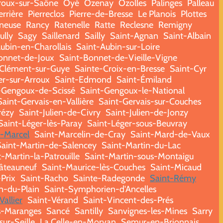
oux-sur-Saône
Oyé
Ozenay
Ozolles
Palinges
Palleau
errière
Pierreclos
Pierre-de-Bresse
Le Planois
Plottes
ineuse
Rancy
Ratenelle
Ratte
Reclesne
Remigny
ully
Sagy
Saillenard
Sailly
Saint-Agnan
Saint-Albain
ubin-en-Charollais
Saint-Aubin-sur-Loire
onnet-de-Joux
Saint-Bonnet-de-Vieille-Vigne
-Clément-sur-Guye
Sainte-Croix-en-Bresse
Saint-Cyr
er-sur-Arroux
Saint-Edmond
Saint-Émiland
-Gengoux-de-Scissé
Saint-Gengoux-le-National
Saint-Gervais-en-Vallière
Saint-Gervais-sur-Couches
rézy
Saint-Julien-de-Civry
Saint-Julien-de-Jonzy
Saint-Léger-lès-Paray
Saint-Léger-sous-Beuvray
t-Marcel
Saint-Marcelin-de-Cray
Saint-Mard-de-Vaux
Saint-Martin-de-Salencey
Saint-Martin-du-Lac
-Martin-la-Patrouille
Saint-Martin-sous-Montaigu
âteauneuf
Saint-Maurice-lès-Couches
Saint-Micaud
-Prix
Saint-Racho
Sainte-Radegonde
Saint-Rémy
n-du-Plain
Saint-Symphorien-d'Ancelles
Vallier
Saint-Vérand
Saint-Vincent-des-Prés
s-Maranges
Sancé
Santilly
Sanvignes-les-Mines
Sarry
ur-Seille
La Celle-en-Morvan
Semur-en-Brionnais