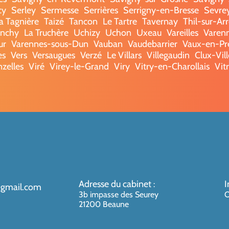
cy
Serley
Sermesse
Serrières
Serrigny-en-Bresse
Sevre
a Tagnière
Taizé
Tancon
Le Tartre
Tavernay
Thil-sur-Ar
onchy
La Truchère
Uchizy
Uchon
Uxeau
Vareilles
Varenn
ur
Varennes-sous-Dun
Vauban
Vaudebarrier
Vaux-en-Pr
es
Vers
Versaugues
Verzé
Le Villars
Villegaudin
Clux-Vil
nzelles
Viré
Virey-le-Grand
Viry
Vitry-en-Charollais
Vit
Adresse du cabinet
I
:
@gmail.com
3b impasse des Seurey
O
21200 Beaune