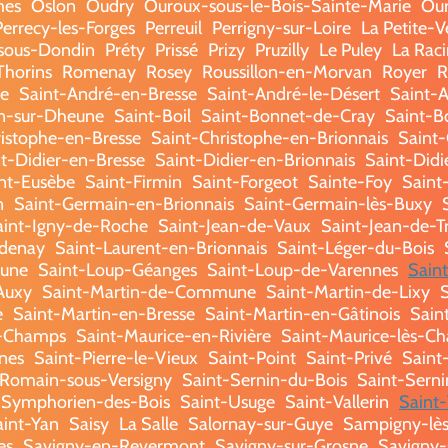
mes
Oslon
Oudry
Ouroux-sous-le-Bois-Sainte-Marie
Our
Perrecy-les-Forges
Perreuil
Perrigny-sur-Loire
La Petite-V
-sous-Dondin
Préty
Prissé
Prizy
Pruzilly
Le Puley
La Rac
horins
Romenay
Rosey
Roussillon-en-Morvan
Royer
R
e
Saint-André-en-Bresse
Saint-André-le-Désert
Saint-A
in-sur-Dheune
Saint-Boil
Saint-Bonnet-de-Cray
Saint-B
istophe-en-Bresse
Saint-Christophe-en-Brionnais
Saint
t-Didier-en-Bresse
Saint-Didier-en-Brionnais
Saint-Didi
nt-Eusèbe
Saint-Firmin
Saint-Forgeot
Sainte-Foy
Saint
n
Saint-Germain-en-Brionnais
Saint-Germain-lès-Buxy
aint-Igny-de-Roche
Saint-Jean-de-Vaux
Saint-Jean-de-T
ndenay
Saint-Laurent-en-Brionnais
Saint-Léger-du-Bois
eune
Saint-Loup-Géanges
Saint-Loup-de-Varennes
Sain
Auxy
Saint-Martin-de-Commune
Saint-Martin-de-Lixy
e
Saint-Martin-en-Bresse
Saint-Martin-en-Gâtinois
Saint
s-Champs
Saint-Maurice-en-Rivière
Saint-Maurice-lès-Ch
nes
Saint-Pierre-le-Vieux
Saint-Point
Saint-Privé
Saint
-Romain-sous-Versigny
Saint-Sernin-du-Bois
Saint-Serni
-Symphorien-des-Bois
Saint-Usuge
Saint-Vallerin
Saint-
aint-Yan
Saisy
La Salle
Salornay-sur-Guye
Sampigny-lè
es
Savigny-en-Revermont
Savigny-sur-Grosne
Savigny-s