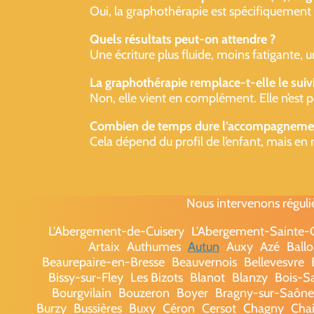
Oui, la graphothérapie est spécifiquement util
Quels résultats peut-on attendre ?
Une écriture plus fluide, moins fatigante, 
La graphothérapie remplace-t-elle le suiv
Non, elle vient en complément. Elle n’est p
Combien de temps dure l’accompagneme
Cela dépend du profil de l’enfant, mais en 
Nous intervenons réguli
L'Abergement-de-Cuisery
L'Abergement-Sainte
Artaix
Authumes
Autun
Auxy
Azé
Ballo
Beaurepaire-en-Bresse
Beauvernois
Bellevesvre
Bissy-sur-Fley
Les Bizots
Blanot
Blanzy
Bois-S
Bourgvilain
Bouzeron
Boyer
Bragny-sur-Saône
Burzy
Bussières
Buxy
Céron
Cersot
Chagny
Chai