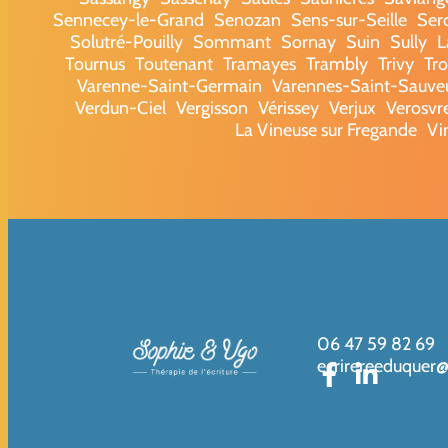
Sennecey-le-Grand
Senozan
Sens-sur-Seille
Ser
Solutré-Pouilly
Sommant
Sornay
Suin
Sully
L
Tournus
Toutenant
Tramayes
Trambly
Trivy
Tr
Varenne-Saint-Germain
Varennes-Saint-Sauve
Verdun-Ciel
Vergisson
Vérissey
Verjux
Verosvr
La Vineuse sur Fregande
Vi
06 47 59 82 69
ecrirereeduquer