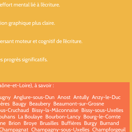
ffort mental lié à l’écriture.
ion graphique plus claire.
sant moteur et cognitif de l’écriture.
progrès significatifs.
ne-et-Loire), à savoir :
ugny
Anglure-sous-Dun
Anost
Antully
Anzy-le-Duc
ères
Baugy
Beaubery
Beaumont-sur-Grosne
ous-Cruchaud
Bissy-la-Mâconnaise
Bissy-sous-Uxelles
ouhans
La Boulaye
Bourbon-Lancy
Bourg-le-Comte
nne
Brion
Broye
Bruailles
Buffières
Burgy
Burnand
Champagnat
Champagny-sous-Uxelles
Champforgeuil