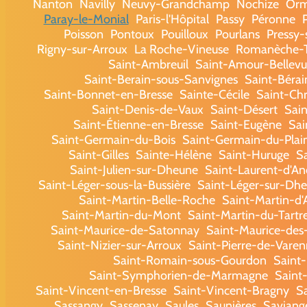
Nanton
Navilly
Neuvy-Grandchamp
Nochize
Or
Paray-le-Monial
Paris-l'Hôpital
Passy
Péronne
Poisson
Pontoux
Pouilloux
Pourlans
Pressy
Rigny-sur-Arroux
La Roche-Vineuse
Romanèche-T
Saint-Ambreuil
Saint-Amour-Bellevu
Saint-Berain-sous-Sanvignes
Saint-Béra
Saint-Bonnet-en-Bresse
Sainte-Cécile
Saint-Chr
Saint-Denis-de-Vaux
Saint-Désert
Sain
Saint-Étienne-en-Bresse
Saint-Eugène
Sai
Saint-Germain-du-Bois
Saint-Germain-du-Plai
Saint-Gilles
Sainte-Hélène
Saint-Huruge
S
Saint-Julien-sur-Dheune
Saint-Laurent-d'A
Saint-Léger-sous-la-Bussière
Saint-Léger-sur-Dh
Saint-Martin-Belle-Roche
Saint-Martin-d'
Saint-Martin-du-Mont
Saint-Martin-du-Tartr
Saint-Maurice-de-Satonnay
Saint-Maurice-de
Saint-Nizier-sur-Arroux
Saint-Pierre-de-Varen
Saint-Romain-sous-Gourdon
Saint
Saint-Symphorien-de-Marmagne
Saint
Saint-Vincent-en-Bresse
Saint-Vincent-Bragny
S
Sassangy
Sassenay
Saules
Saunières
Saviang