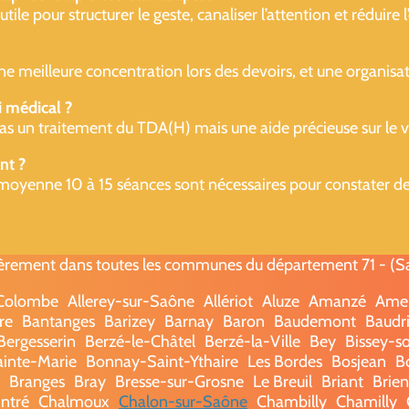
e pour structurer le geste, canaliser l’attention et réduire l’e
une meilleure concentration lors des devoirs, et une organisat
i médical ?
as un traitement du TDA(H) mais une aide précieuse sur le ver
nt ?
moyenne 10 à 15 séances sont nécessaires pour constater des 
èrement dans toutes les communes du département 71 - (Saô
-Colombe
Allerey-sur-Saône
Allériot
Aluze
Amanzé
Ame
re
Bantanges
Barizey
Barnay
Baron
Baudemont
Baudri
Bergesserin
Berzé-le-Châtel
Berzé-la-Ville
Bey
Bissey-s
ainte-Marie
Bonnay-Saint-Ythaire
Les Bordes
Bosjean
B
Branges
Bray
Bresse-sur-Grosne
Le Breuil
Briant
Brie
ntré
Chalmoux
Chalon-sur-Saône
Chambilly
Chamilly