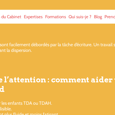
s du Cabinet
Expertises
Formations
Qui suis-je ?
Blog
Prend
sont facilement débordés par la tâche d’écriture. Un travail s
ant la dispersion.
e l’attention : comment aider
rd
ur les enfants TDA ou TDAH.
isible.
t plus fluide et moins fatigant.