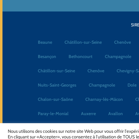
SIRE
Beaune
Châtillon-sur-Seine
Chenôve
Besançon
Bethoncourt
Champagnole
Châtillon-sur-Seine
Chenôve
Chevigny-S
Nuits-Saint-Georges
Champagnole
Dole
Chalon-sur-Saône
Charnay-lès-Mâcon
C
Paray-le-Monial
Auxerre
Avallon
A
Nous utilisons des cookies sur notre site Web pour vous offrir l'expé
En cliquant sur «Accepter», vous consentez à l'utilisation de TOUS le