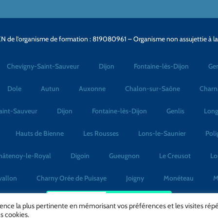
N de l’organisme de formation : 819080961 – Organisme non assujettie à l
Chevigny-Saint-Sauveur
Dijon
Fontaine-lès-Dijon
Gen
Dole
Autun
Auxonne
Chalon-sur-Saône
Charn
aint-Sauveur
Dijon
Fontaine-lès-Dijon
Genlis
Long
Hauts de Bienne
Les Rousses
Lons-le-Saunier
Poli
hâtenoy-le-Royal
Digoin
Gueugnon
Le Creusot
Lo
vallon
Charny Orée de Puisaye
Joigny
Monéteau
M
No Result
Website Carbon
rience la plus pertinente en mémorisant vos préférences et les visites rép
s cookies.