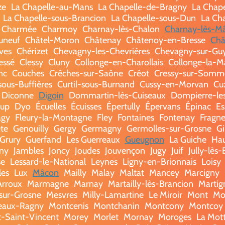
ze
La Chapelle-au-Mans
La Chapelle-de-Bragny
La Chap
La Chapelle-sous-Brancion
La Chapelle-sous-Dun
La Ch
 Charmée
Charmoy
Charnay-lès-Chalon
Charnay-lès-M
uneuf
Châtel-Moron
Châtenay
Châtenoy-en-Bresse
Châ
ves
Chérizet
Chevagny-les-Chevrières
Chevagny-sur-Gu
essé
Clessy
Cluny
Collonge-en-Charollais
Collonge-la-M
nc
Couches
Crêches-sur-Saône
Créot
Cressy-sur-Somm
sous-Buffières
Curtil-sous-Burnand
Cussy-en-Morvan
Cu
Diconne
Digoin
Dommartin-lès-Cuiseaux
Dompierre-le
oup
Dyo
Écuelles
Écuisses
Épertully
Épervans
Épinac
Es
agy
Fleury-la-Montagne
Fley
Fontaines
Fontenay
Fragne
te
Genouilly
Gergy
Germagny
Germolles-sur-Grosne
Gi
Grury
Guerfand
Les Guerreaux
Gueugnon
La Guiche
Hau
gny
Jambles
Joncy
Joudes
Jouvençon
Jugy
Juif
Jully-lès
se
Lessard-le-National
Leynes
Ligny-en-Brionnais
Loisy
les
Lux
Mâcon
Mailly
Malay
Maltat
Mancey
Marcigny
Arroux
Marmagne
Marnay
Martailly-lès-Brancion
Martig
sur-Grosne
Mesvres
Milly-Lamartine
Le Miroir
Mont
Mo
eaux-Ragny
Montcenis
Montchanin
Montcony
Montcoy
-Saint-Vincent
Morey
Morlet
Mornay
Moroges
La Mot