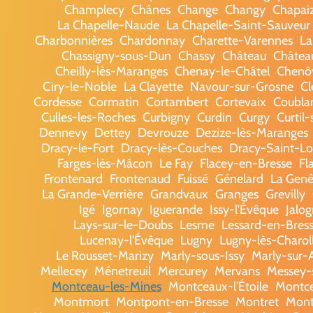
Champlecy
Chânes
Change
Changy
Chapai
La Chapelle-Naude
La Chapelle-Saint-Sauveur
Charbonnières
Chardonnay
Charette-Varennes
La
Chassigny-sous-Dun
Chassy
Château
Châtea
Cheilly-lès-Maranges
Chenay-le-Châtel
Chenô
Ciry-le-Noble
La Clayette
Navour-sur-Grosne
Cl
Cordesse
Cormatin
Cortambert
Cortevaix
Coubla
Culles-les-Roches
Curbigny
Curdin
Curgy
Curtil-
Dennevy
Dettey
Devrouze
Dezize-lès-Maranges
Dracy-le-Fort
Dracy-lès-Couches
Dracy-Saint-L
Farges-lès-Mâcon
Le Fay
Flacey-en-Bresse
Fl
Frontenard
Frontenaud
Fuissé
Génelard
La Genê
La Grande-Verrière
Grandvaux
Granges
Grevilly
Igé
Igornay
Iguerande
Issy-l'Évêque
Jalo
Lays-sur-le-Doubs
Lesme
Lessard-en-Bres
Lucenay-l'Évêque
Lugny
Lugny-lès-Charol
Le Rousset-Marizy
Marly-sous-Issy
Marly-sur-
Mellecey
Ménetreuil
Mercurey
Mervans
Messey-
Montceau-les-Mines
Montceaux-l'Étoile
Montc
Montmort
Montpont-en-Bresse
Montret
Mont