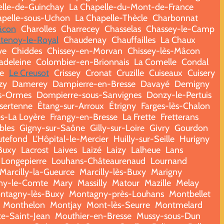
elle-de-Guinchay
La Chapelle-du-Mont-de-France
apelle-sous-Uchon
La Chapelle-Thècle
Charbonnat
âcon
Charolles
Charrecey
Chasselas
Chassey-le-Camp
tenoy-le-Royal
Chaudenay
Chauffailles
La Chaux
ye
Chiddes
Chissey-en-Morvan
Chissey-lès-Mâcon
adeleine
Colombier-en-Brionnais
La Comelle
Condal
e
Le Creusot
Crissey
Cronat
Cruzille
Cuiseaux
Cuisery
zy
Damerey
Dampierre-en-Bresse
Davayé
Demigny
s-Ormes
Dompierre-sous-Sanvignes
Donzy-le-Pertuis
sertenne
Étang-sur-Arroux
Étrigny
Farges-lès-Chalon
s-La Loyère
Frangy-en-Bresse
La Frette
Fretterans
bles
Gigny-sur-Saône
Gilly-sur-Loire
Givry
Gourdon
tefond
L'Hôpital-le-Mercier
Huilly-sur-Seille
Hurigny
-Buxy
Lacrost
Laives
Laizé
Laizy
Lalheue
Lans
Longepierre
Louhans-Châteaurenaud
Lournand
Marcilly-la-Gueurce
Marcilly-lès-Buxy
Marigny
ny-le-Comte
Mary
Massilly
Matour
Mazille
Melay
ntagny-lès-Buxy
Montagny-près-Louhans
Montbellet
Monthelon
Montjay
Mont-lès-Seurre
Montmelard
te-Saint-Jean
Mouthier-en-Bresse
Mussy-sous-Dun