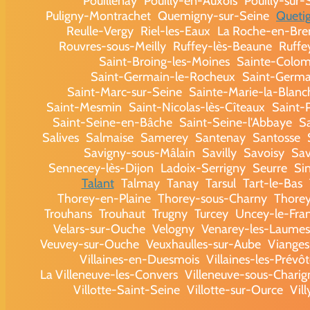
Pouillenay
Pouilly-en-Auxois
Pouilly-sur
Puligny-Montrachet
Quemigny-sur-Seine
Queti
Reulle-Vergy
Riel-les-Eaux
La Roche-en-Bren
Rouvres-sous-Meilly
Ruffey-lès-Beaune
Ruffe
Saint-Broing-les-Moines
Sainte-Colom
Saint-Germain-le-Rocheux
Saint-Germai
Saint-Marc-sur-Seine
Sainte-Marie-la-Blanc
Saint-Mesmin
Saint-Nicolas-lès-Cîteaux
Saint-P
Saint-Seine-en-Bâche
Saint-Seine-l'Abbaye
S
Salives
Salmaise
Samerey
Santenay
Santosse
Savigny-sous-Mâlain
Savilly
Savoisy
Sav
Sennecey-lès-Dijon
Ladoix-Serrigny
Seurre
Si
Talant
Talmay
Tanay
Tarsul
Tart-le-Bas
Thorey-en-Plaine
Thorey-sous-Charny
Thore
Trouhans
Trouhaut
Trugny
Turcey
Uncey-le-Fra
Velars-sur-Ouche
Velogny
Venarey-les-Laumes
Veuvey-sur-Ouche
Veuxhaulles-sur-Aube
Vianges
Villaines-en-Duesmois
Villaines-les-Prévôt
La Villeneuve-les-Convers
Villeneuve-sous-Charig
Villotte-Saint-Seine
Villotte-sur-Ource
Vil