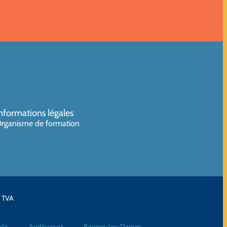
nformations légales
rganisme de formation
a TVA
lis
Audincourt
Baume-les-Dames