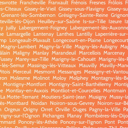
esvrotte
Francheville
Franxault
Frénois
Fresnes
Frôlois
F
lès-Cîteaux
Gissey-le-Vieil
Gissey-sous-Flavigny
Gissey-s
Grenant-lès-Sombernon
Grésigny-Sainte-Reine
Grigno
eville-lès-Dijon
Heuilley-sur-Saône
Is-sur-Tille
Izeure
I
ay
Juilly
Labergement-Foigney
Labergement-lès-Auxonn
ne
Lamargelle
Lantenay
Lanthes
Lantilly
Laperrière-sur
amp
Longeault-Pluvault
Longecourt-en-Plaine
Longecourt
Magny-Lambert
Magny-la-Ville
Magny-lès-Aubigny
Ma
âlain
Maligny
Manlay
Marandeuil
Marcellois
Marcenay
Fussey
Marey-sur-Tille
Marigny-le-Cahouët
Marigny-lès-
-lès-Semur
Massingy-lès-Vitteaux
Mauvilly
Mavilly-Man
itois
Merceuil
Mesmont
Messanges
Messigny-et-Vanto
ron
Molesme
Molinot
Moloy
Molphey
Montagny-lès-B
e
Montigny-Montfort
Montigny-Saint-Barthélemy
Monti
ne
Montlay-en-Auxois
Montliot-et-Courcelles
Montmain
La Motte-Ternant
Moutiers-Saint-Jean
Musigny
Mussy-l
lès-Montbard
Noidan
Noiron-sous-Gevrey
Noiron-sur-B
n
Orgeux
Origny
Orret
Orville
Ouges
Pagny-la-Ville
P
rrigny-sur-l'Ognon
Pichanges
Planay
Plombières-lès-Dij
mmard
Poncey-lès-Athée
Poncey-sur-l'Ignon
Pont
Pont