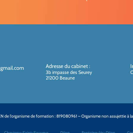
Adresse du cabinet
I
:
@gmail.com
3b impasse des Seurey
O
21200 Beaune
N de l’organisme de formation : 819080961 – Organisme non assujettie à l
Chevigny-Saint-Sauveur
Dijon
Fontaine-lès-Dijon
Gen