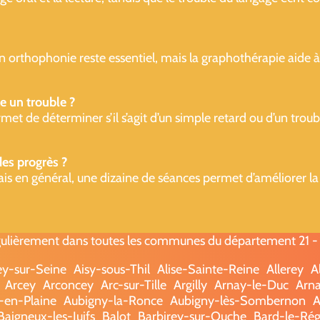
 orthophonie reste essentiel, mais la graphothérapie aide à 
e un trouble ?
t de déterminer s’il s’agit d’un simple retard ou d’un troub
es progrès ?
en général, une dizaine de séances permet d’améliorer la lisi
ulièrement dans toutes les communes du département 21 - (C
ey-sur-Seine
Aisy-sous-Thil
Alise-Sainte-Reine
Allerey
A
Arcey
Arconcey
Arc-sur-Tille
Argilly
Arnay-le-Duc
Arna
-en-Plaine
Aubigny-la-Ronce
Aubigny-lès-Sombernon
A
Baigneux-les-Juifs
Balot
Barbirey-sur-Ouche
Bard-le-Rég