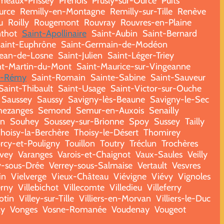
meaux-Prissey
Prenois
Prusly-sur-Ource
Puits
urce
Remilly-en-Montagne
Remilly-sur-Tille
Renève
u
Roilly
Rougemont
Rouvray
Rouvres-en-Plaine
thot
Saint-Apollinaire
Saint-Aubin
Saint-Bernard
aint-Euphrône
Saint-Germain-de-Modéon
Jean-de-Losne
Saint-Julien
Saint-Léger-Triey
nt-Martin-du-Mont
Saint-Maurice-sur-Vingeanne
t-Rémy
Saint-Romain
Sainte-Sabine
Saint-Sauveur
Saint-Thibault
Saint-Usage
Saint-Victor-sur-Ouche
Saussey
Saussy
Savigny-lès-Beaune
Savigny-le-Sec
ezanges
Semond
Semur-en-Auxois
Senailly
n
Souhey
Soussey-sur-Brionne
Spoy
Sussey
Tailly
hoisy-la-Berchère
Thoisy-le-Désert
Thomirey
rcy-et-Pouligny
Touillon
Toutry
Tréclun
Trochères
vey
Varanges
Varois-et-Chaignot
Vaux-Saules
Veilly
y-sous-Drée
Verrey-sous-Salmaise
Vertault
Vesvres
in
Vielverge
Vieux-Château
Viévigne
Viévy
Vignoles
erny
Villebichot
Villecomte
Villedieu
Villeferry
otin
Villey-sur-Tille
Villiers-en-Morvan
Villiers-le-Duc
ay
Vonges
Vosne-Romanée
Voudenay
Vougeot