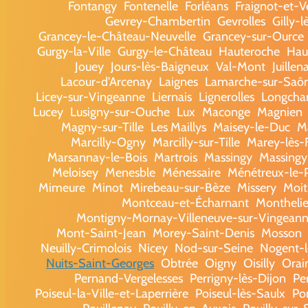
Fontangy
Fontenelle
Forléans
Fraignot-et-V
Gevrey-Chambertin
Gevrolles
Gilly-
Grancey-le-Château-Neuvelle
Grancey-sur-Ource
Gurgy-la-Ville
Gurgy-le-Château
Hauteroche
Haut
Jouey
Jours-lès-Baigneux
Val-Mont
Juillen
Lacour-d'Arcenay
Laignes
Lamarche-sur-Saô
Licey-sur-Vingeanne
Liernais
Lignerolles
Longch
Lucey
Lusigny-sur-Ouche
Lux
Maconge
Magnien
Magny-sur-Tille
Les Maillys
Maisey-le-Duc
M
Marcilly-Ogny
Marcilly-sur-Tille
Marey-lès-
Marsannay-le-Bois
Martrois
Massingy
Massingy
Meloisey
Menesble
Ménessaire
Ménétreux-le-P
Mimeure
Minot
Mirebeau-sur-Bèze
Missery
Moit
Montceau-et-Écharnant
Montheli
Montigny-Mornay-Villeneuve-sur-Vingean
Mont-Saint-Jean
Morey-Saint-Denis
Mosson
Neuilly-Crimolois
Nicey
Nod-sur-Seine
Nogent-
Nuits-Saint-Georges
Obtrée
Oigny
Oisilly
Orai
Pernand-Vergelesses
Perrigny-lès-Dijon
Pe
Poiseul-la-Ville-et-Laperrière
Poiseul-lès-Saulx
Po