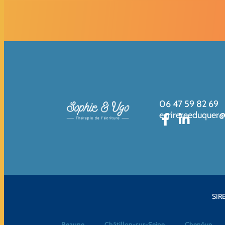
06 47 59 82 69
ecrirereeduquer
SIRE
Beaune
Châtillon-sur-Seine
Chenôve