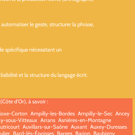
automatiser le geste, structurer la phrase,
le spécifique nécessitant un
bilité et la structure du langage écrit.
ôte d'Or), à savoir :
loxe-Corton
Ampilly-les-Bordes
Ampilly-le-Sec
Ancey
y-sous-Vitteaux
Arrans
Asnières-en-Montagne
utricourt
Auvillars-sur-Saône
Auxant
Auxey-Duresses
ulier
Bard-lès-Époisses
Barges
Barjon
Baubigny