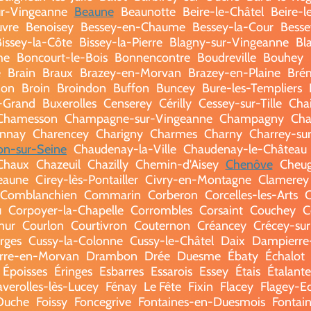
r-Vingeanne
Beaune
Beaunotte
Beire-le-Châtel
Beire-l
vre
Benoisey
Bessey-en-Chaume
Bessey-la-Cour
Besse
issey-la-Côte
Bissey-la-Pierre
Blagny-sur-Vingeanne
Bl
he
Boncourt-le-Bois
Bonnencontre
Boudreville
Bouhey
e
Brain
Braux
Brazey-en-Morvan
Brazey-en-Plaine
Brém
non
Broin
Broindon
Buffon
Buncey
Bure-les-Templiers
-Grand
Buxerolles
Censerey
Cérilly
Cessey-sur-Tille
Cha
Chamesson
Champagne-sur-Vingeanne
Champagny
Cha
nnay
Charencey
Charigny
Charmes
Charny
Charrey-su
lon-sur-Seine
Chaudenay-la-Ville
Chaudenay-le-Château
Chaux
Chazeuil
Chazilly
Chemin-d'Aisey
Chenôve
Cheu
eaune
Cirey-lès-Pontailler
Civry-en-Montagne
Clamerey
Comblanchien
Commarin
Corberon
Corcelles-les-Arts
C
u
Corpoyer-la-Chapelle
Corrombles
Corsaint
Couchey
C
mur
Courlon
Courtivron
Couternon
Créancey
Crécey-sur-
rges
Cussy-la-Colonne
Cussy-le-Châtel
Daix
Dampierre
rre-en-Morvan
Drambon
Drée
Duesme
Ébaty
Échalot
Époisses
Éringes
Esbarres
Essarois
Essey
Étais
Étalante
averolles-lès-Lucey
Fénay
Le Fête
Fixin
Flacey
Flagey-E
Ouche
Foissy
Foncegrive
Fontaines-en-Duesmois
Fontain