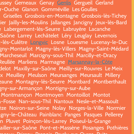
ussey
Gemeaux
Genay
Genlis
Gergueil
Gerland
ur-Ouche
Glanon
Gomméville
Les Goulles
n
Griselles
Grosbois-en-Montagne
Grosbois-lès-Tichey
zier
Jailly-les-Moulins
Jallanges
Jancigny
Jeux-lès-Bard
e
Labergement-lès-Seurre
Labruyère
Lacanche
-Saône
Larrey
Lechâtelet
Léry
Leuglay
Levernois
-lès-Culêtre
Longvic
Losne
Louesme
Lucenay-le-Duc
gny-Montarlot
Magny-lès-Villers
Magny-Saint-Médard
Marcheseuil
Marcigny-sous-Thil
Marcilly-et-Dracy
Reullée
Marliens
Marmagne
Marsannay-la-Côte
delot
Maxilly-sur-Saône
Meilly-sur-Rouvres
Le Meix
ux
Meuilley
Meulson
Meursanges
Meursault
Millery
eaune
Montagny-lès-Seurre
Montbard
Montberthault
gny-sur-Armançon
Montigny-sur-Aube
Montmançon
Montmoyen
Montoillot
Montot
a-Fosse
Nan-sous-Thil
Nantoux
Nesle-et-Massoult
èze
Noiron-sur-Seine
Nolay
Norges-la-Ville
Normier
agny-le-Château
Painblanc
Panges
Pasques
Pellerey
on
Pluvet
Poinçon-lès-Larrey
Poiseul-la-Grange
ailler-sur-Saône
Pont-et-Massène
Posanges
Pothières