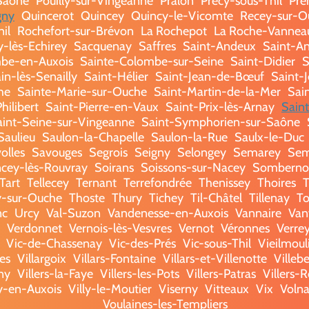
-Saône
Pouilly-sur-Vingeanne
Prâlon
Précy-sous-Thil
Pre
gny
Quincerot
Quincey
Quincy-le-Vicomte
Recey-sur-O
il
Rochefort-sur-Brévon
La Rochepot
La Roche-Vannea
y-lès-Echirey
Sacquenay
Saffres
Saint-Andeux
Saint-An
be-en-Auxois
Sainte-Colombe-sur-Seine
Saint-Didier
S
n-lès-Senailly
Saint-Hélier
Saint-Jean-de-Bœuf
Saint-
he
Sainte-Marie-sur-Ouche
Saint-Martin-de-la-Mer
Sai
hilibert
Saint-Pierre-en-Vaux
Saint-Prix-lès-Arnay
Sain
aint-Seine-sur-Vingeanne
Saint-Symphorien-sur-Saône
Saulieu
Saulon-la-Chapelle
Saulon-la-Rue
Saulx-le-Duc
olles
Savouges
Segrois
Seigny
Selongey
Semarey
Sem
ncey-lès-Rouvray
Soirans
Soissons-sur-Nacey
Somberno
Tart
Tellecey
Ternant
Terrefondrée
Thenissey
Thoires
T
y-sur-Ouche
Thoste
Thury
Tichey
Til-Châtel
Tillenay
To
nc
Urcy
Val-Suzon
Vandenesse-en-Auxois
Vannaire
Van
Verdonnet
Vernois-lès-Vesvres
Vernot
Véronnes
Verre
Vic-de-Chassenay
Vic-des-Prés
Vic-sous-Thil
Vieilmoul
es
Villargoix
Villars-Fontaine
Villars-et-Villenotte
Villeb
ny
Villers-la-Faye
Villers-les-Pots
Villers-Patras
Villers-R
ly-en-Auxois
Villy-le-Moutier
Viserny
Vitteaux
Vix
Voln
Voulaines-les-Templiers