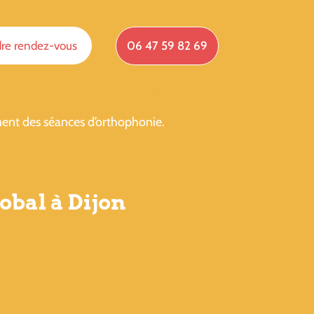
re rendez-vous
06 47 59 82 69
ment des séances d’orthophonie.
obal à Dijon