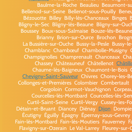
Baulme-la-Roche
Beaulieu
Beaumont-su
Bellenod-sur-Seine
Bellenot-sous-Pouilly
Beneu
Bézouotte
Billey
Billy-lès-Chanceaux
Binges
B
Bligny-le-Sec
Bligny-lès-Beaune
Bligny-sur-Ouc
Boussey
Boux-sous-Salmaise
Bouze-lès-Beaun
Brianny
Brion-sur-Ource
Brochon
Brog
La Bussière-sur-Ouche
Bussy-la-Pesle
Bussy-le
Chamblanc
Chambœuf
Chambolle-Musigny
Champignolles
Champrenault
Chanceaux
Cha
Chassey
Châteauneuf
Châtellenot
Châtil
Chaume-lès-Baigneux
Chaumont-le-Bois
Chevigny-Saint-Sauveur
Chivres
Chorey-les-B
Collonges-et-Premières
Colombier
Combertault
Corgoloin
Cormot-Vauchignon
Corpea
Courcelles-lès-Montbard
Courcelles-lès-Se
Curtil-Saint-Seine
Curtil-Vergy
Cussey-les-Fo
Détain-et-Bruant
Diancey
Diénay
Dijon
Dompie
Écutigny
Éguilly
Épagny
Épernay-sous-Gevrey
Fain-lès-Montbard
Fain-lès-Moutiers
Fauverney
F
Flavigny-sur-Ozerain
Le Val-Larrey
Fleurey-sur-