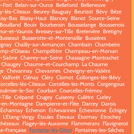
e-Fort
Belan-sur-Ource
Bellefond
Belleneuve
y-lès-Cîteaux
Beurey-Bauguay
Beurizot
Bévy
Bèze
aisy-Bas
Blaisy-Haut
Blancey
Blanot
Source-Seine
Bouilland
Bouix
Bourberain
Bousselange
Boussenois
ur-et-Vaurois
Bressey-sur-Tille
Bretenière
Bretigny
Busseaut
Busserotte-et-Montenaille
Bussières
ignay
Chailly-sur-Armançon
Chambain
Chambeire
mp-d'Oiseau
Champdôtre
Champeau-en-Morvan
r-Saône
Charrey-sur-Seine
Chassagne-Montrachet
Chaugey
Chaume-et-Courchamp
La Chaume
ge
Chevannay
Chevannes
Chevigny-en-Valière
Valforêt
Clénay
Cléry
Clomot
Collonges-lès-Bévy
orcelles-lès-Cîteaux
Corcelles-les-Monts
Corgengoux
oulmier-le-Sec
Courban
Courcelles-Frémoy
Tille
Crépand
Crugey
Cuiserey
Culètre
Curley
-en-Montagne
Dampierre-et-Flée
Darcey
Darois
Échannay
Échenon
Échevannes
Échevronne
Échigey
L'Étang-Vergy
Étaules
Étevaux
Étormay
Étrochey
chézeaux
Flagey-lès-Auxonne
Flammerans
Flavignerot
e-Française
Fontaine-lès-Dijon
Fontaines-les-Sèches