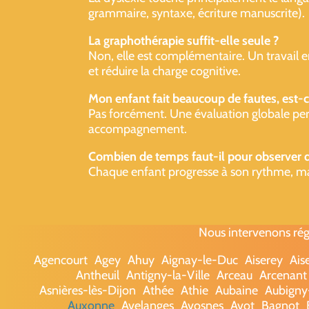
grammaire, syntaxe, écriture manuscrite).
La graphothérapie suffit-elle seule ?
Non, elle est complémentaire. Un travail en
et réduire la charge cognitive.
Mon enfant fait beaucoup de fautes, est-c
Pas forcément. Une évaluation globale perme
accompagnement.
Combien de temps faut-il pour observer d
Chaque enfant progresse à son rythme, mais 
Nous intervenons rég
Agencourt
Agey
Ahuy
Aignay-le-Duc
Aiserey
Ais
Antheuil
Antigny-la-Ville
Arceau
Arcenant
Asnières-lès-Dijon
Athée
Athie
Aubaine
Aubigny
Auxonne
Avelanges
Avosnes
Avot
Bagnot