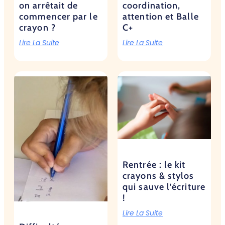
on arrêtait de
coordination,
commencer par le
attention et Balle
crayon ?
C+
Lire La Suite
Lire La Suite
Rentrée : le kit
crayons & stylos
qui sauve l’écriture
!
Lire La Suite