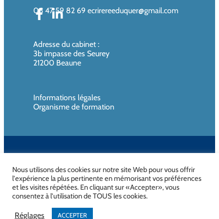
06 47 59 82 69
ecrirereeduquer@gmail.com
Adresse du cabinet
:
3b impasse des Seurey
21200 Beaune
Informations légales
Organisme de formation
SIREN de l’organisme de formation : 819080961 – Organisme non
assujettie à la TVA
Nous utilisons des cookies sur notre site Web pour vous offrir
l'expérience la plus pertinente en mémorisant vos préférences
et les visites répétées. En cliquant sur «Accepter», vous
consentez à l'utilisation de TOUS les cookies.
No Result
Website Carbon
Réglages
ACCEPTER