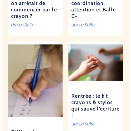
on arrêtait de
coordination,
commencer par le
attention et Balle
crayon ?
C+
Lire La Suite
Lire La Suite
Rentrée : le kit
crayons & stylos
qui sauve l’écriture
!
Lire La Suite